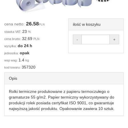
26.58
cena netto:
ilość w koszyku
PLN
23
stawka VAT:
%
32.69
cena brutto:
PLN
-
+
do 24 h
wysyłka:
opak
jednostka:
1.4
wsp wag:
kg
357320
kod towaru:
Opis
Rolki termiczne produkowane z papieru termoczułego o
gramaturze 55 g/m2. Papier termiczny wykorzystywany do
produkcji rolek posiada certyfikat ISO 9001, co gwarantuje
najwyższą jakość produktu. Opakowanie zawiera 10 sztuk.