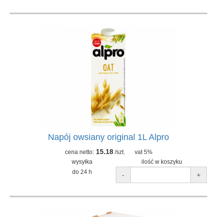
Napój owsiany original 1L Alpro
15.18
cena netto:
/szt.
vat 5%
wysyłka
ilość w koszyku
do 24 h
-
+