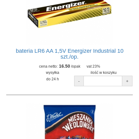
bateria LR6 AA 1,5V Energizer Industrial 10
szt./op.
16.50
cena netto:
/opak
vat 23%
wysyłka
ilość w koszyku
do 24 h
-
+