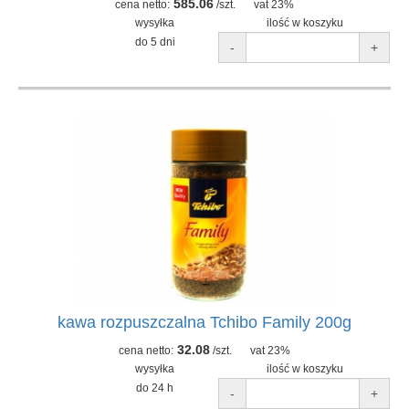
585.06
cena netto:
/szt.
vat 23%
wysyłka
ilość w koszyku
do 5 dni
-
+
kawa rozpuszczalna Tchibo Family 200g
32.08
cena netto:
/szt.
vat 23%
wysyłka
ilość w koszyku
do 24 h
-
+