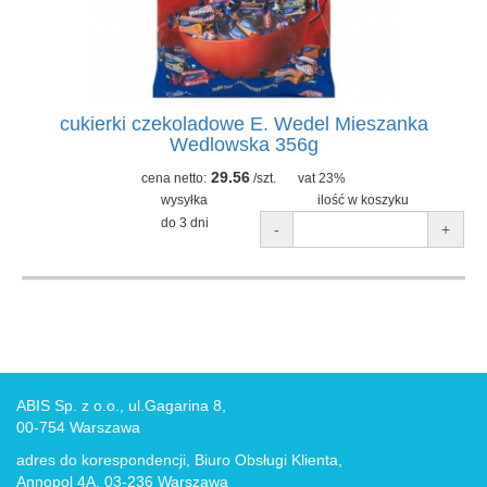
cukierki czekoladowe E. Wedel Mieszanka
Wedlowska 356g
29.56
cena netto:
/szt.
vat 23%
wysyłka
ilość w koszyku
do 3 dni
-
+
ABIS Sp. z o.o., ul.Gagarina 8,
00-754 Warszawa
adres do korespondencji, Biuro Obsługi Klienta,
Annopol 4A, 03-236 Warszawa