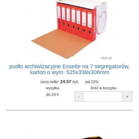
pudło archiwizacyjne Esselte na 7 segregatorów,
karton o wym. 525x338x306mm
24.57
cena netto:
/szt.
vat 23%
wysyłka
ilość w koszyku
do 24 h
-
+