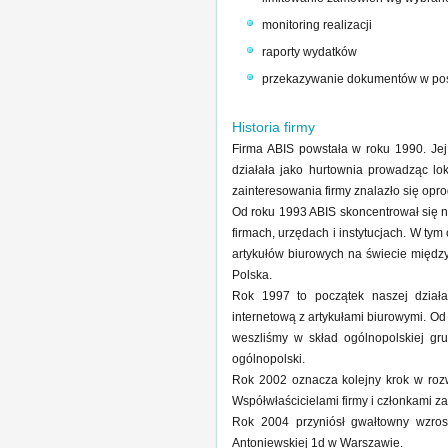
monitoring realizacji
raporty wydatków
przekazywanie dokumentów w posta
Historia firmy
Firma ABIS powstała w roku 1990. Jej
działała jako hurtownia prowadząc lo
zainteresowania firmy znalazło się op
Od roku 1993 ABIS skoncentrował się n
firmach, urzędach i instytucjach. W t
artykułów biurowych na świecie między
Polska.
Rok 1997 to początek naszej działa
internetową z artykułami biurowymi. Od
weszliśmy w skład ogólnopolskiej gru
ogólnopolski.
Rok 2002 oznacza kolejny krok w rozwoj
Współwłaścicielami firmy i członkami z
Rok 2004 przyniósł gwałtowny wzro
Antoniewskiej 1d w Warszawie.