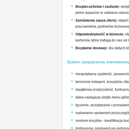
Bezpieczeństwo i zaufanie:
dedyk
pełne wsparcie w ustalaniu warun
Zamówienia spoza oferty:
stałym 
pracowników, partnerów biznesowy
Odpowiedzialność w biznesie:
of
kartonów, które trafiają do nas o
Bezpłatne dostawy:
dla stałych k
System zaopatrzenia internetoweg
niespotykana szybkość, sprawność
tworzenie kategorii, koszyków, of
wyjątkowa przejrzystość, funkcjon
łatwa nawigacja dzięki menu głó
łączenie, wczytywanie i przesył
nadawanie uprawnień poszczególn
centrum kosztów - kwalifikacja b
limitowanie zamówień wg wybrane