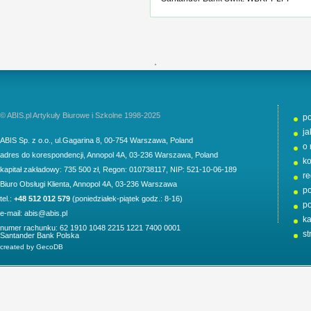
'
© ABIS.pl Artykuły Biurowe i Szkolne 1998-2025
p
j
ABIS Sp. z o.o.
,
ul.Gagarina 8
,
00-754
Warszawa
,
Poland
o 
adres do korespondencji
,
Annopol 4A
,
03-236
Warszawa
,
Poland
ko
kapitał zakładowy: 735 500 zł, Regon: 010738117, NIP: 521-10-06-189
r
Biuro Obsługi Klienta,
Annopol 4A, 03-236 Warszawa
po
tel.:
+48 512 012 579
(poniedziałek-piątek godz.: 8-16)
po
e-mail:
abis@abis.pl
ka
numer rachunku: 62 1910 1048 2215 1221 7400 0001
st
Santander Bank Polska
created by GecoDB