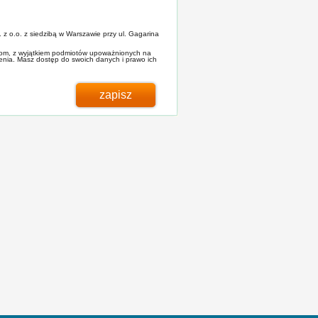
 z o.o. z siedzibą w Warszawie przy ul. Gagarina
tom, z wyjątkiem podmiotów upoważnionych na
awo ich