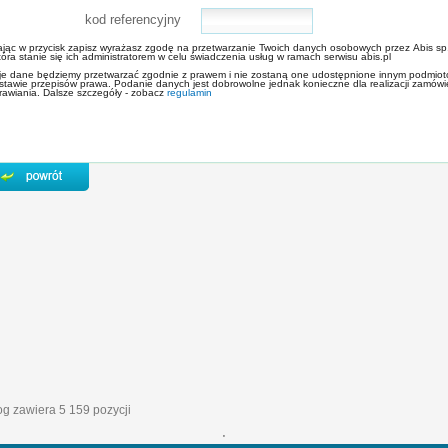
kod referencyjny
kając w przycisk zapisz wyrażasz zgodę na przetwarzanie Twoich danych osobowych przez Abis sp.
tóra stanie się ich administratorem w celu świadczenia usług w ramach serwisu abis.pl
je dane będziemy przetwarzać zgodnie z prawem i nie zostaną one udostępnione innym podmio
awie przepisów prawa. Podanie danych jest dobrowolne jednak konieczne dla realizacji zamówienia. Masz dostęp do swoich danych i pr
rawiania. Dalsze szczegóły - zobacz
regulamin
log zawiera 5 159 pozycji
'