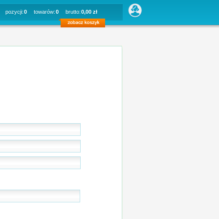
pozycji:
0
towarów:
0
brutto:
0,00 zł