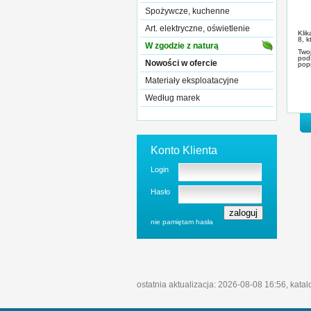
Spożywcze, kuchenne
Art. elektryczne, oświetlenie
Kli
8, k
W zgodzie z naturą
Two
podst
Nowości w ofercie
pop
Materiały eksploatacyjne
Według marek
Konto Klienta
Login
Hasło
nie pamiętam hasła
ostatnia aktualizacja: 2026-08-08 16:56, kata