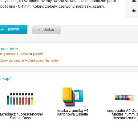
do 
alny do linijki i szablonu. Wentylowana skuwka. Jasne podłużne paski.
bość linii - 0,4 mm. Kolory: zielony, czerwony, niebieski, czarny.
do 
bacz inne
ług marek
»
Stabilo
»
pisanie
ybory do pisania
»
cienkopisy, flamastry
i kupili
teczka z gumką A4
segregator A4 Do
akreślacz fluorescencyjny
kartonowa Esselte
Master 75mm, 
Stabilo Boss
mechanizmem