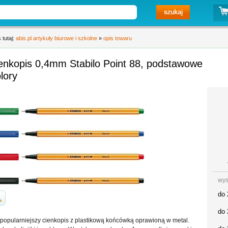
 tutaj:
abis.pl artykuły biurowe i szkolne
»
opis towaru
enkopis 0,4mm Stabilo Point 88, podstawowe
lory
wys
do 
do 
popularniejszy cienkopis z plastikową końcówką oprawioną w metal.