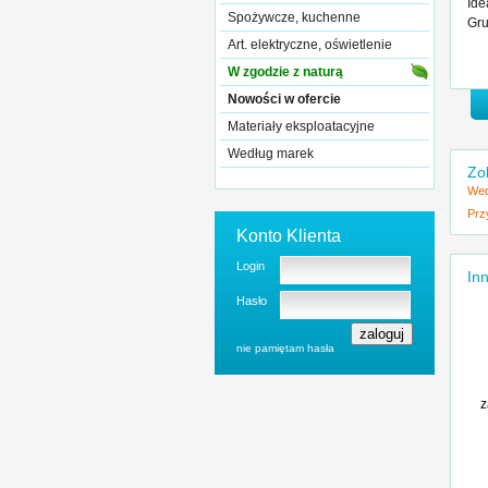
Ide
Spożywcze, kuchenne
Gru
Art. elektryczne, oświetlenie
W zgodzie z naturą
Nowości w ofercie
Materiały eksploatacyjne
Według marek
Zo
Wed
Prz
Konto Klienta
Login
Inn
Hasło
nie pamiętam hasła
z