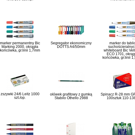
marker permanentny Bic
Segregator ekonomiczny
marker do tabli
Marking 2000, okrągła
DOTTS A4/50mm
suchościeralnyc
końcówka, gr.linii 1,7mm
whiteboard Bic Vel
ECO 1701, okrąg
końcówka, gr.linii 
zszywki 24/6 Leitz 1000
ołówek grafitowy z gumką
Spinacz R-28 mm 
szt./op.
Stabilo Othello 2988
100sztuk 110-13