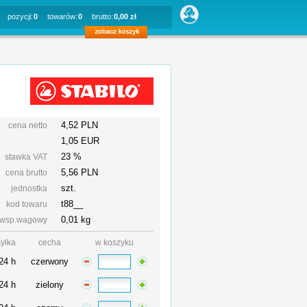
pozycji:
0
towarów:
0
brutto:
0,00 zł
4,52 PLN
cena netto
1,05 EUR
23 %
stawka VAT
5,56
PLN
cena brutto
szt.
jednostka
t88__
kod towaru
0,01 kg
wsp.wagowy
yłka
cecha
w koszyku
24 h
czerwony
24 h
zielony