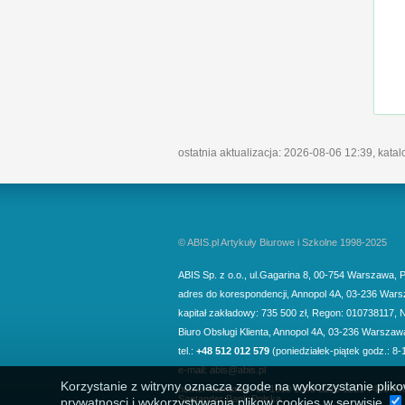
ostatnia aktualizacja: 2026-08-06 12:39, kata
© ABIS.pl Artykuły Biurowe i Szkolne 1998-2025
ABIS Sp. z o.o.
,
ul.Gagarina 8
,
00-754
Warszawa
,
P
adres do korespondencji
,
Annopol 4A
,
03-236
Wars
kapitał zakładowy: 735 500 zł, Regon: 010738117, 
Biuro Obsługi Klienta,
Annopol 4A, 03-236 Warszaw
tel.:
+48 512 012 579
(poniedziałek-piątek godz.: 8-
e-mail:
abis@abis.pl
Korzystanie z witryny oznacza zgode na wykorzystanie pliko
numer rachunku: 62 1910 1048 2215 1221 7400 00
Santander Bank Polska
prywatnosci i wykorzystywania plikow cookies w serwisie