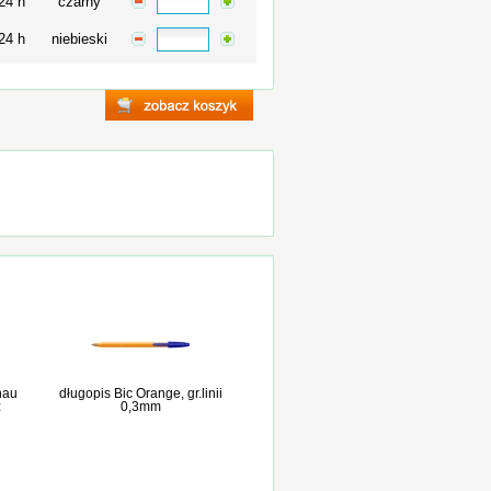
24 h
czarny
24 h
niebieski
nau
długopis Bic Orange, gr.linii
z
0,3mm