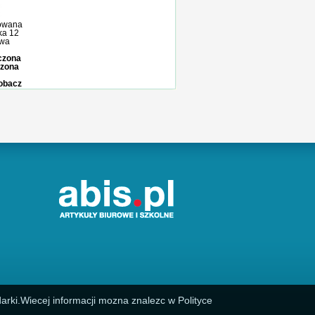
owana
ka 12
owa
iczona
czona
zobacz
arki.Wiecej informacji mozna znalezc w Polityce