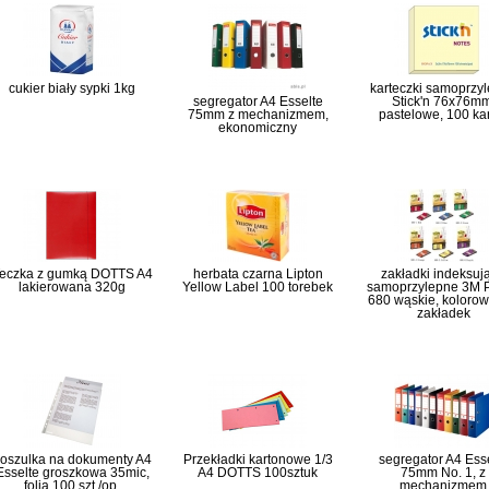
cukier biały sypki 1kg
karteczki samoprzy
segregator A4 Esselte
Stick'n 76x76mm
75mm z mechanizmem,
pastelowe, 100 ka
ekonomiczny
eczka z gumką DOTTS A4
herbata czarna Lipton
zakładki indeksuj
lakierowana 320g
Yellow Label 100 torebek
samoprzylepne 3M Po
680 wąskie, kolorow
zakładek
oszulka na dokumenty A4
Przekładki kartonowe 1/3
segregator A4 Ess
Esselte groszkowa 35mic,
A4 DOTTS 100sztuk
75mm No. 1, z
folia 100 szt./op.
mechanizmem