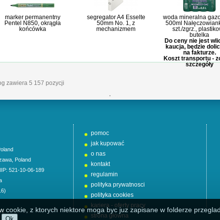
marker permanentny
segregator A4 Esselte
woda mineralna gaz
Pentel N850, okrągła
50mm No. 1, z
500ml Nałęczowian
końcówka
mechanizmem
szt./zgrz., plastik
butelka
Do ceny nie jest wl
kaucja, będzie doli
na fakturze.
Koszt transportu - 
szczegóły
log zawiera 5 157 pozycji
'
pomoc
jak kupować
oland
o nas
zawa
,
Poland
kontakt
NIP: 521-10-06-189
regulamin
a
polityka prywatnosci
16)
polityka cookies
kariera - oferty pracy
w cookie, z ktorych niektore moga byc juz zapisane w folderze przeglad
01
strona główna