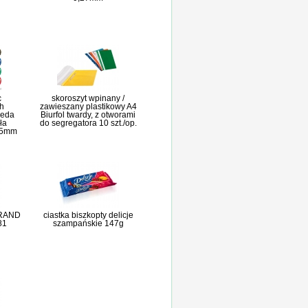
c
skoroszyt wpinany /
h
zawieszany plastikowy A4
leda
Biurfol twardy, z otworami
ła
do segregatora 10 szt./op.
1,5mm
GRAND
ciastka biszkopty delicje
81
szampańskie 147g