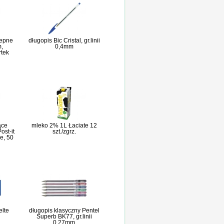
lepne
długopis Bic Cristal, gr.linii
,
0,4mm
rtek
ące
mleko 2% 1L Łaciate 12
st-it
szt./zgrz.
e, 50
elte
długopis klasyczny Pentel
Superb BK77, gr.linii
0,27mm