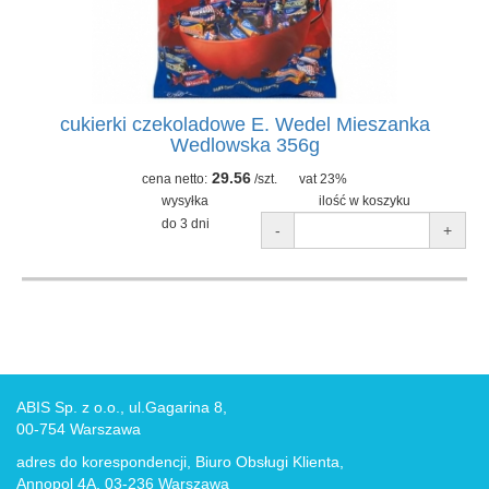
cukierki czekoladowe E. Wedel Mieszanka
Wedlowska 356g
29.56
cena netto:
/szt.
vat 23%
wysyłka
ilość w koszyku
do 3 dni
-
+
ABIS Sp. z o.o., ul.Gagarina 8,
00-754 Warszawa
adres do korespondencji, Biuro Obsługi Klienta,
Annopol 4A, 03-236 Warszawa