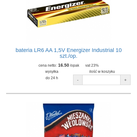
bateria LR6 AA 1,5V Energizer Industrial 10
szt./op.
16.50
cena netto:
/opak
vat 23%
wysyłka
ilość w koszyku
do 24 h
-
+