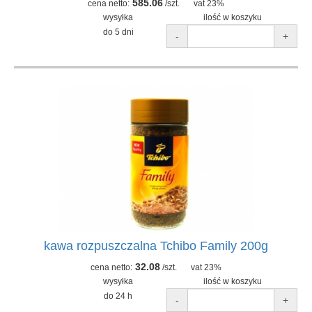
585.06
cena netto:
/szt.
vat 23%
wysyłka
ilość w koszyku
do 5 dni
-
+
kawa rozpuszczalna Tchibo Family 200g
32.08
cena netto:
/szt.
vat 23%
wysyłka
ilość w koszyku
do 24 h
-
+