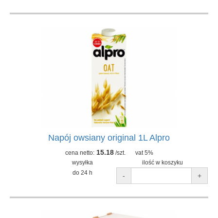
Napój owsiany original 1L Alpro
15.18
cena netto:
/szt.
vat 5%
wysyłka
ilość w koszyku
do 24 h
-
+