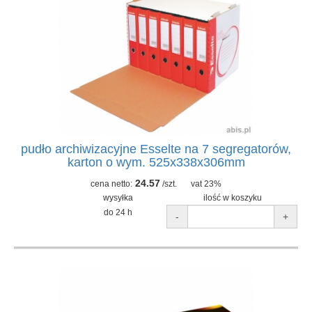
pudło archiwizacyjne Esselte na 7 segregatorów,
karton o wym. 525x338x306mm
24.57
cena netto:
/szt.
vat 23%
wysyłka
ilość w koszyku
do 24 h
-
+