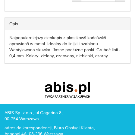
Opis
Najpopularniejszy cienkopis z plastikowš końcówkš
oprawionš w metal. Idealny do linijki i szablonu.
Wentylowana skuwka. Jasne podłużne paski. Gruboć linii -
0,4 mm. Kolory: zielony, czerwony, niebieski, czarny.
ABIS Sp. z o.o., ul.Gagarina 8,
00-754 Warszawa
adres do korespondencji, Biuro Obsługi Klienta,
Annopol 4A, 03-236 Warszawa