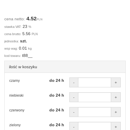
4.52
cena netto:
PLN
23
stawka VAT:
%
5.56
cena brutto:
PLN
szt.
jednostka:
0.01
wsp wag:
kg
t88__
kod towaru:
ilość w koszyku
do 24 h
czarny
-
+
do 24 h
niebieski
-
+
do 24 h
czerwony
-
+
do 24 h
zielony
-
+