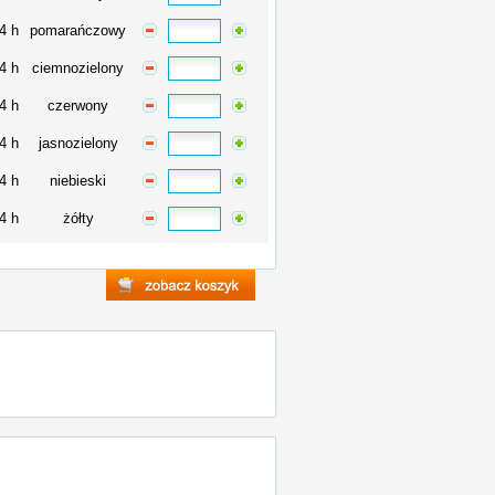
4 h
pomarańczowy
4 h
ciemnozielony
4 h
czerwony
4 h
jasnozielony
4 h
niebieski
4 h
żółty