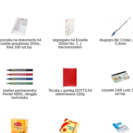
oszulka na dokumenty A4
segregator A4 Esselte
długopis Bic Cristal, g
Esselte groszkowa 35mic,
50mm No. 1, z
0,4mm
folia 100 szt./op.
mechanizmem
zszywki 24/6 Leitz
marker permanentny
Teczka z gumką DOTTS A4
szt./op.
Pentel N850, okrągła
lakierowana 320g
końcówka