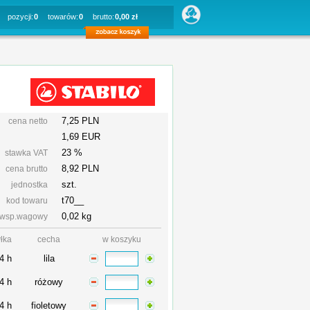
pozycji:
0
towarów:
0
brutto:
0,00 zł
7,25 PLN
cena netto
1,69 EUR
23 %
stawka VAT
8,92
PLN
cena brutto
szt.
jednostka
t70__
kod towaru
0,02 kg
wsp.wagowy
łka
cecha
w koszyku
4 h
lila
4 h
różowy
4 h
fioletowy