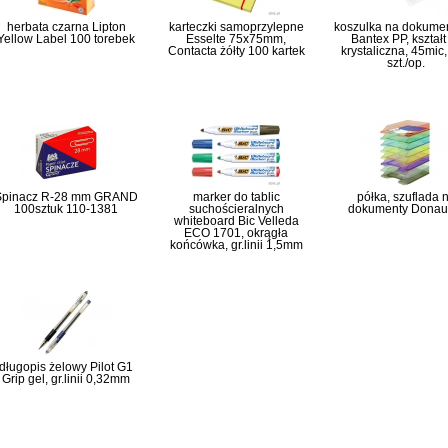
herbata czarna Lipton
karteczki samoprzylepne
koszulka na dokume
Yellow Label 100 torebek
Esselte 75x75mm,
Bantex PP, kształt
Contacta żółty 100 kartek
krystaliczna, 45mic
szt./op.
Spinacz R-28 mm GRAND
marker do tablic
półka, szuflada 
100sztuk 110-1381
suchościeralnych
dokumenty Donau
whiteboard Bic Velleda
ECO 1701, okrągła
końcówka, gr.linii 1,5mm
długopis żelowy Pilot G1
Grip gel, gr.linii 0,32mm