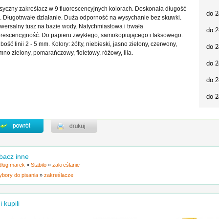
syczny zakreślacz w 9 fluorescencyjnych kolorach. Doskonała długość
do 2
ii. Długotrwałe działanie. Duża odporność na wysychanie bez skuwki.
wersalny tusz na bazie wody. Natychmiastowa i trwała
do 2
orescencyjność. Do papieru zwykłego, samokopiującego i faksowego.
bość linii 2 - 5 mm. Kolory: żółty, niebieski, jasno zielony, czerwony,
do 2
mno zielony, pomarańczowy, fioletowy, różowy, lila.
do 2
do 2
do 2
bacz inne
ług marek
»
Stabilo
»
zakreślanie
ybory do pisania
»
zakreślacze
i kupili