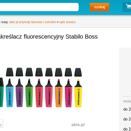
 tutaj:
abis.pl artykuły biurowe i szkolne
»
opis towaru
kreślacz fluorescencyjny Stabilo Boss
wysy
do 2
do 2
do 2