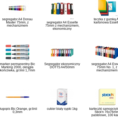
segregator A4 Donau
teczka z gumką 
Master 75mm, z
segregator A4 Esselte
kartonowa Essel
mechanizmem
75mm z mechanizmem,
ekonomiczny
marker permanentny Bic
Segregator ekonomiczny
segregator A4 Ess
Marking 2000, okrągła
DOTTS A4/50mm
75mm No. 1, z
końcówka, gr.linii 1,7mm
mechanizmem
ługopis Bic Orange, gr.linii
cukier biały sypki 1kg
karteczki samoprzy
0,3mm
Stick'n 76x76mm
pastelowe, 100 ka