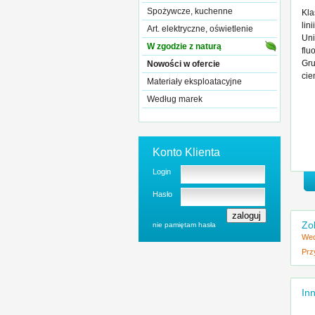
Spożywcze, kuchenne
Kla
lin
Art. elektryczne, oświetlenie
Uni
W zgodzie z naturą
flu
Gru
Nowości w ofercie
cie
Materiały eksploatacyjne
Według marek
Konto Klienta
Login
Hasło
Zo
nie pamiętam hasła
Wed
Prz
Inn