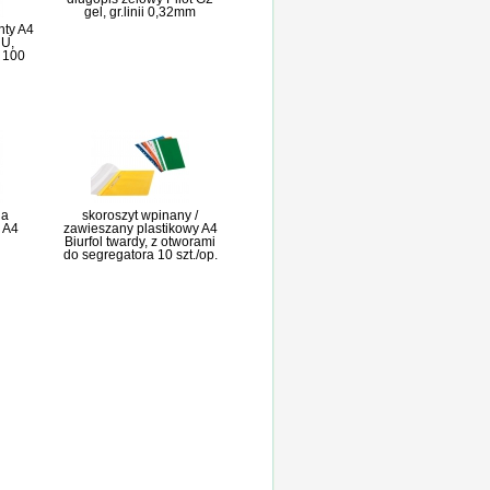
gel, gr.linii 0,32mm
nty A4
 U,
, 100
na
skoroszyt wpinany /
 A4
zawieszany plastikowy A4
Biurfol twardy, z otworami
do segregatora 10 szt./op.