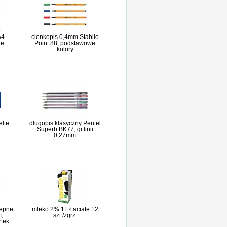
A4
cienkopis 0,4mm Stabilo
te
Point 88, podstawowe
kolory
elte
długopis klasyczny Pentel
Superb BK77, gr.linii
0,27mm
lepne
mleko 2% 1L Łaciate 12
,
szt./zgrz.
rtek