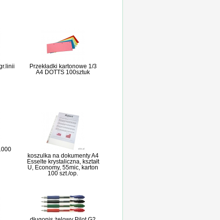
r.linii
Przekładki kartonowe 1/3
A4 DOTTS 100sztuk
 1000
koszulka na dokumenty A4
Esselte krystaliczna, kształt
U, Economy, 55mic, karton
100 szt./op.
długopis żelowy Pilot G2