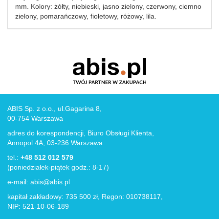
mm. Kolory: żółty, niebieski, jasno zielony, czerwony, ciemno
zielony, pomarańczowy, fioletowy, różowy, lila.
ABIS Sp. z o.o., ul.Gagarina 8,
00-754 Warszawa
adres do korespondencji, Biuro Obsługi Klienta,
Annopol 4A, 03-236 Warszawa
tel.:
+48 512 012 579
(poniedziałek-piątek godz.: 8-17)
e-mail:
abis@abis.pl
kapitał zakładowy: 735 500 zł, Regon: 010738117,
NIP: 521-10-06-189