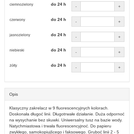
do 24 h
ciemnozielony
-
+
do 24 h
czerwony
-
+
do 24 h
jasnozielony
-
+
do 24 h
niebieski
-
+
do 24 h
żółty
-
+
Opis
Klasyczny zakrelacz w 9 fluorescencyjnych kolorach.
Doskonała długoć linii. Długotrwałe działanie. Duża odpornoć
na wysychanie bez skuwki. Uniwersalny tusz na bazie wody.
Natychmiastowa i trwała fluorescencyjnoć. Do papieru
zwykłego, samokopiujšcego i faksowego. Gruboć linii 2 - 5