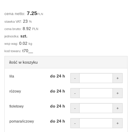
7.25
cena netto:
PLN
23
stawka VAT:
%
8.92
cena brutto:
PLN
szt.
jednostka:
0.02
wsp wag:
kg
t70__
kod towaru:
ilość w koszyku
do 24 h
lila
-
+
do 24 h
różowy
-
+
do 24 h
fioletowy
-
+
do 24 h
pomarańczowy
-
+