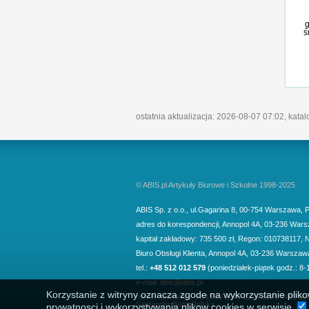
g
ś
ostatnia aktualizacja: 2026-08-07 07:02, kata
© ABIS.pl Artykuły Biurowe i Szkolne 1998-2025
ABIS Sp. z o.o.
,
ul.Gagarina 8
,
00-754
Warszawa
,
P
adres do korespondencji
,
Annopol 4A
,
03-236
Wars
kapitał zakładowy: 735 500 zł, Regon: 010738117, 
Biuro Obsługi Klienta,
Annopol 4A, 03-236 Warszaw
tel.:
+48 512 012 579
(poniedziałek-piątek godz.: 8-
e-mail:
abis@abis.pl
Korzystanie z witryny oznacza zgode na wykorzystanie pliko
numer rachunku: 62 1910 1048 2215 1221 7400 00
Santander Bank Polska
prywatnosci i wykorzystywania plikow cookies w serwisie