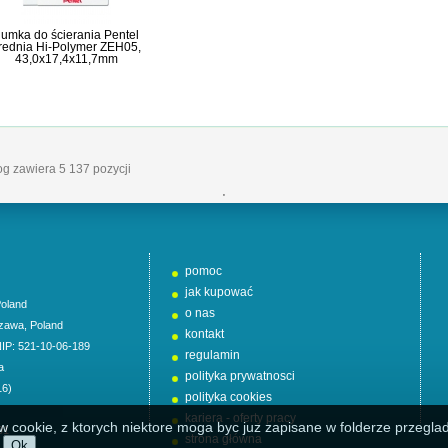
umka do ścierania Pentel
rednia Hi-Polymer ZEH05,
43,0x17,4x11,7mm
log zawiera 5 137 pozycji
'
pomoc
jak kupować
oland
o nas
zawa
,
Poland
kontakt
NIP: 521-10-06-189
regulamin
a
polityka prywatnosci
16)
polityka cookies
kariera - oferty pracy
w cookie, z ktorych niektore moga byc juz zapisane w folderze przeglad
01
strona główna