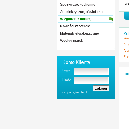
rys
Spożywcze, kuchenne
Art. elektryczne, oświetlenie
W zgodzie z naturą
Nowości w ofercie
Zo
Materiały eksploatacyjne
Wed
Według marek
Art
Art
Prz
Konto Klienta
Login
Inn
Hasło
nie pamiętam hasła