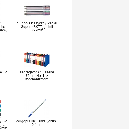
długopis klasyczny Pentel
elte
Superb BK77, gr.linii
mem,
0,27mm
e 12
segregator A4 Esselte
75mm No. 1, z
mechanizmem
y Bic
długopis Bic Cristal, gr.linii
ągła
0,4mm
1,7mm