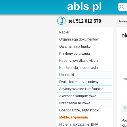
tel. 512 012 579
Jesteś
Papier
oł
Organizacja dokumentów
Galanteria na biurko
Przybory do pisania
Koperty, wysyłka, etykiety
Konferencja, prezentacja
Upominki
Druki, kalendarze, notesy
Artykuły szkolne i kreślarskie
Akcesoria komputerowe
Urządzenia biurowe
Gospodarcze, sejfy, kłódki
Meble, ergonomia
Pop
Higiena, sprzątanie, BHP
Kle