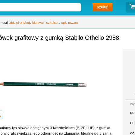
 tutaj:
abis.pl artykuły biurowe i szkolne
»
opis towaru
ówek grafitowy z gumką Stabilo Othello 2988
wy
do
do
ularny typ ołówka dostępny w 3 twardościach (B, 2B i HB), z gumką.
do
jony grafit zwiększa jego odporność na złamania. Idealne do pisania,