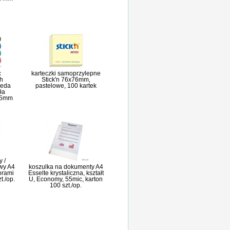
c
karteczki samoprzylepne
h
Stick'n 76x76mm,
leda
pastelowe, 100 kartek
ła
1,5mm
 /
wy A4
koszulka na dokumenty A4
worami
Esselte krystaliczna, kształt
t./op.
U, Economy, 55mic, karton
100 szt./op.