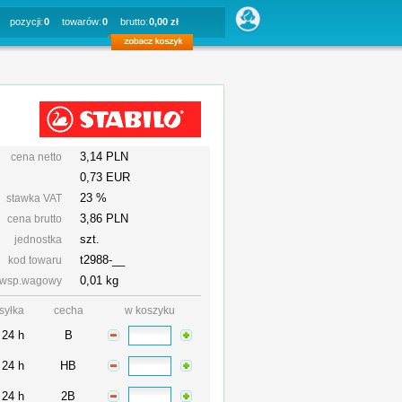
pozycji:
0
towarów:
0
brutto:
0,00 zł
3,14 PLN
cena netto
0,73 EUR
23 %
stawka VAT
3,86
PLN
cena brutto
szt.
jednostka
t2988-__
kod towaru
0,01 kg
wsp.wagowy
syłka
cecha
w koszyku
 24 h
B
 24 h
HB
 24 h
2B