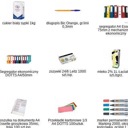
cukier biały sypki 1kg
długopis Bic Orange, gr.linii
0,3mm
segregator A4 Ess
75mm z mechaniz
ekonomiczny
zszywki 24/6 Leitz 1000
Segregator ekonomiczny
mleko 2% 1L Łaciat
szt./op.
DOTTS A4/50mm
szt./zgrz.
oszulka na dokumenty A4
Przekładki kartonowe 1/3
marker permanentn
Esselte groszkowa 35mic,
A4 DOTTS 100sztuk
Marking 2000, okr
folia 100 szt./op.
końcówka, gr.linii 