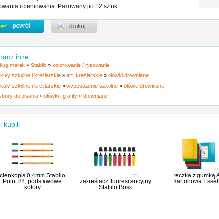
owania i cieniowania. Pakowany po 12 sztuk.
bacz inne
ług marek
»
Stabilo
»
kolorowanie / rysowanie
ykuły szkolne i kreślarskie
»
art. kreślarskie
»
ołówki drewniane
ykuły szkolne i kreślarskie
»
wyposażenie szkolne
»
ołówki drewniane
ybory do pisania
»
ołówki i grafity
»
drewniane
i kupili
cienkopis 0,4mm Stabilo
teczka z gumką 
Point 88, podstawowe
zakreślacz fluorescencyjny
kartonowa Essel
kolory
Stabilo Boss