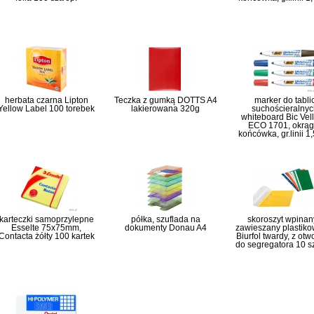
herbata czarna Lipton
Teczka z gumką DOTTS A4
marker do tabli
Yellow Label 100 torebek
lakierowana 320g
suchościeralnyc
whiteboard Bic Vel
ECO 1701, okrąg
końcówka, gr.linii 
karteczki samoprzylepne
półka, szuflada na
skoroszyt wpinany
Esselte 75x75mm,
dokumenty Donau A4
zawieszany plastiko
Contacta żółty 100 kartek
Biurfol twardy, z ot
do segregatora 10 sz