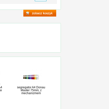
A4
segregator A4 Donau
te
Master 75mm, z
mechanizmem