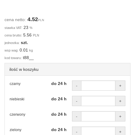
4.52
cena netto:
PLN
23
stawka VAT:
%
5.56
cena brutto:
PLN
szt.
jednostka:
0.01
wsp wag:
kg
t88__
kod towaru:
ilość w koszyku
do 24 h
czarny
-
+
do 24 h
niebieski
-
+
do 24 h
czerwony
-
+
do 24 h
zielony
-
+