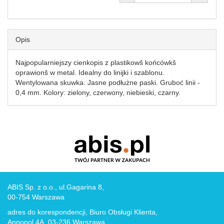
Opis
Najpopularniejszy cienkopis z plastikowš końcówkš
oprawionš w metal. Idealny do linijki i szablonu.
Wentylowana skuwka. Jasne podłużne paski. Gruboć linii -
0,4 mm. Kolory: zielony, czerwony, niebieski, czarny.
ABIS Sp. z o.o., ul.Gagarina 8,
00-754 Warszawa
adres do korespondencji, Biuro Obsługi Klienta,
Annopol 4A, 03-236 Warszawa