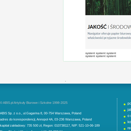
systent systent systent
systent systent systent
'
© ABIS.pl Artykuły Biurowe i Szkolne 1998-2025
p
j
ABIS Sp. z o.o.
,
ul.Gagarina 8
,
00-754
Warszawa
,
Poland
o 
adres do korespondencji
,
Annopol 4A
,
03-236
Warszawa
,
Poland
ko
kapitał zakładowy: 735 500 zł, Regon: 010738117, NIP: 521-10-06-189
r