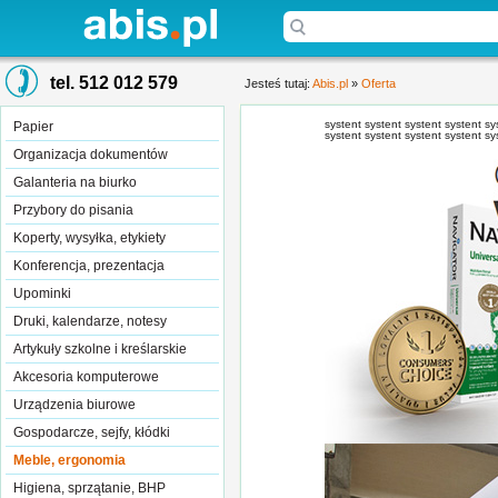
tel. 512 012 579
Jesteś tutaj:
Abis.pl
»
Oferta
systent systent syste
Papier
Organizacja dokumentów
Galanteria na biurko
Przybory do pisania
Koperty, wysyłka, etykiety
Konferencja, prezentacja
Upominki
Druki, kalendarze, notesy
Artykuły szkolne i kreślarskie
Akcesoria komputerowe
Urządzenia biurowe
Gospodarcze, sejfy, kłódki
Meble, ergonomia
Higiena, sprzątanie, BHP