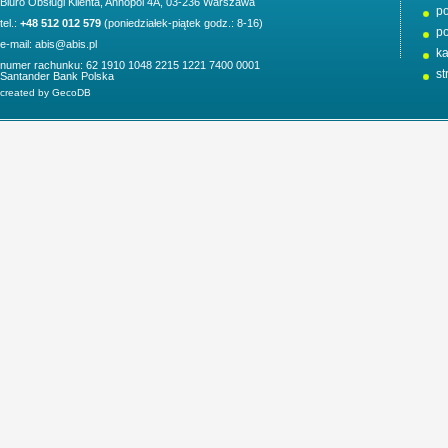
Biuro Obsługi Klienta,
Annopol 4A, 03-236 Warszawa
po
tel.:
+48 512 012 579
(poniedziałek-piątek godz.: 8-16)
po
e-mail:
abis@abis.pl
ka
numer rachunku: 62 1910 1048 2215 1221 7400 0001
st
Santander Bank Polska
created by GecoDB