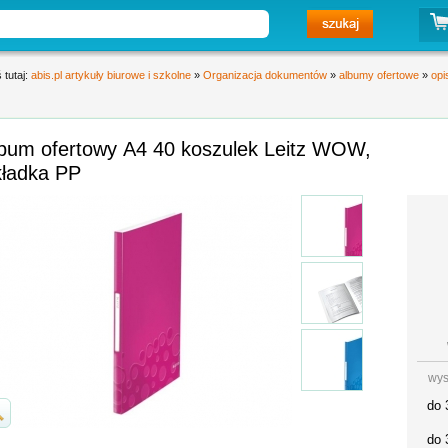
 tutaj:
abis.pl artykuły biurowe i szkolne
»
Organizacja dokumentów
»
albumy ofertowe
»
opi
lbum ofertowy A4 40 koszulek Leitz WOW,
kładka PP
wys
do 
do 