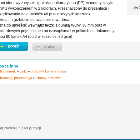
um ofertowy z wysokiej jakości polipropylenu (PP), w modnym stylu
do 
, z wykończeniem w 2 kolorach. Przeznaczony do prezentacji i
ządkowania dokumentów.40 przezroczytych koszulek
kieta na grzbiecie ułatwia opis zawartości
na go umieścić wewnątrz teczki z gumką WOW, 30 mm oraz w
ndardowych pojemnikach na czasopisma i w półkach na dokumenty
ści 80 kartek A4 (po 2 w koszulce, 80 gsm)
bacz inne
ług marek
»
Leitz
»
produkty konferencyjne
ferencja, prezentacja
»
albumy ofertowe
log zawiera 5 149 pozycji
'