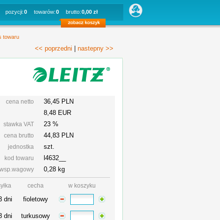
pozycji:
0
towarów:
0
brutto:
0,00 zł
s towaru
<< poprzedni
|
nastepny >>
36,45 PLN
cena netto
8,48 EUR
23 %
stawka VAT
44,83
PLN
cena brutto
szt.
jednostka
l4632__
kod towaru
0,28 kg
wsp.wagowy
yłka
cecha
w koszyku
3 dni
fioletowy
3 dni
turkusowy