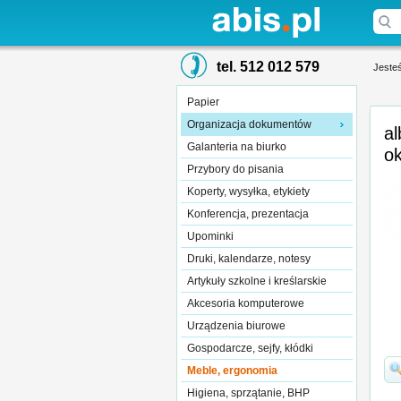
tel. 512 012 579
Jesteś
Papier
Organizacja dokumentów
a
Galanteria na biurko
o
Przybory do pisania
Koperty, wysyłka, etykiety
Konferencja, prezentacja
Upominki
Druki, kalendarze, notesy
Artykuły szkolne i kreślarskie
Akcesoria komputerowe
Urządzenia biurowe
Gospodarcze, sejfy, kłódki
Meble, ergonomia
Higiena, sprzątanie, BHP