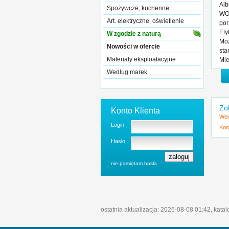
Alb
Spożywcze, kuchenne
WOW
Art. elektryczne, oświetlenie
por
Ety
W zgodzie z naturą
Moż
Nowości w ofercie
sta
Materiały eksploatacyjne
Mie
Według marek
Zo
Konto Klienta
Wed
Login
Kon
Hasło
nie pamiętam hasła
ostatnia aktualizacja: 2026-08-08 01:42, kata