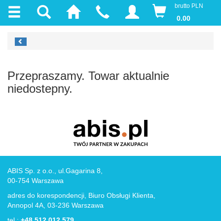
brutto PLN
0.00
Przepraszamy. Towar aktualnie
niedostepny.
ABIS Sp. z o.o., ul.Gagarina 8,
00-754 Warszawa
adres do korespondencji, Biuro Obsługi Klienta,
Annopol 4A, 03-236 Warszawa
tel.:
+48 512 012 579