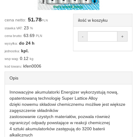
51.78
cena netto:
ilość w koszyku
PLN
23
stawka VAT:
%
63.69
cena brutto:
PLN
-
+
do 24 h
wysyłka:
kpl.
jednostka:
0.12
wsp wag:
kg
kfen0006
kod towaru:
Opis
Innowacyjne akumulatorki Energizer wykorzystują nową,
opatentowaną technologię Super Lattice Alloy
dzięki nowemu składowi chemicznemu możliwe jest większe
zagęszczenie składników
zastosowanie czystych materiałów, pozwala również
ograniczyć odpady powstające w reakcji chemicznej
4 sztuki akumulatorków zastępują do 3200 baterii
alkalicznych