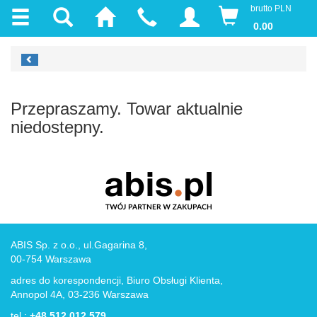
brutto PLN
0.00
Przepraszamy. Towar aktualnie
niedostepny.
ABIS Sp. z o.o., ul.Gagarina 8,
00-754 Warszawa
adres do korespondencji, Biuro Obsługi Klienta,
Annopol 4A, 03-236 Warszawa
tel.:
+48 512 012 579