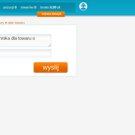
pozycji:
0
towarów:
0
brutto:
0,00 zł
ory
»
opis towaru