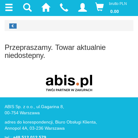
brutto PLN
0.00
Przepraszamy. Towar aktualnie
niedostepny.
ABIS Sp. z o.o., ul.Gagarina 8,
00-754 Warszawa
adres do korespondencji, Biuro Obsługi Klienta,
Annopol 4A, 03-236 Warszawa
tel.:
+48 512 012 579