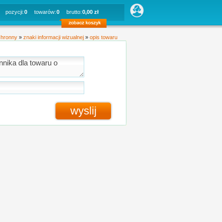
pozycji:
0
towarów:
0
brutto:
0,00 zł
chronny
»
znaki informacji wizualnej
»
opis towaru