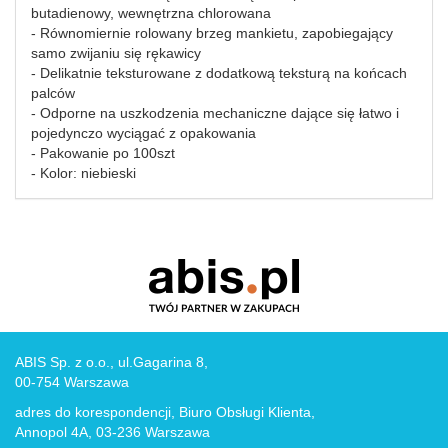
butadienowy, wewnętrzna chlorowana
- Równomiernie rolowany brzeg mankietu, zapobiegający
samo zwijaniu się rękawicy
- Delikatnie teksturowane z dodatkową teksturą na końcach
palców
- Odporne na uszkodzenia mechaniczne dające się łatwo i
pojedynczo wyciągać z opakowania
- Pakowanie po 100szt
- Kolor: niebieski
ABIS Sp. z o.o., ul.Gagarina 8,
00-754 Warszawa
adres do korespondencji, Biuro Obsługi Klienta,
Annopol 4A, 03-236 Warszawa