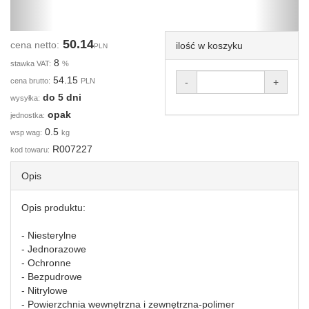
50.14
cena netto:
ilość w koszyku
PLN
8
stawka VAT:
%
54.15
cena brutto:
PLN
-
+
do 5 dni
wysyłka:
opak
jednostka:
0.5
wsp wag:
kg
R007227
kod towaru:
Opis
Opis produktu:
- Niesterylne
- Jednorazowe
- Ochronne
- Bezpudrowe
- Nitrylowe
- Powierzchnia wewnętrzna i zewnętrzna-polimer