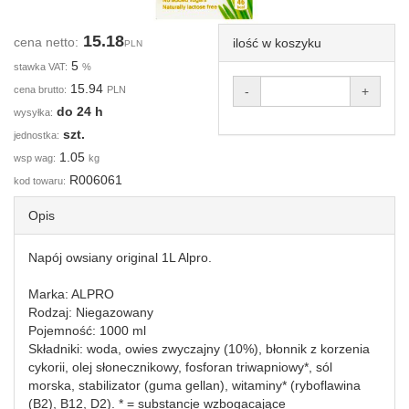
15.18
cena netto:
ilość w koszyku
PLN
5
stawka VAT:
%
15.94
cena brutto:
PLN
-
+
do 24 h
wysyłka:
szt.
jednostka:
1.05
wsp wag:
kg
R006061
kod towaru:
Opis
Napój owsiany original 1L Alpro.
Marka: ALPRO
Rodzaj: Niegazowany
Pojemność: 1000 ml
Składniki: woda, owies zwyczajny (10%), błonnik z korzenia
cykorii, olej słonecznikowy, fosforan triwapniowy*, sól
morska, stabilizator (guma gellan), witaminy* (ryboflawina
(B2), B12, D2). * = substancje wzbogacające