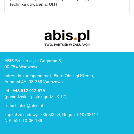
Technika utrwalenia: UHT
ABIS Sp. z o.o., ul.Gagarina 8,
00-754 Warszawa
adres do korespondencji, Biuro Obsługi Klienta,
Annopol 4A, 03-236 Warszawa
tel.:
+48 512 012 579
(poniedziałek-piątek godz.: 8-17)
e-mail:
abis@abis.pl
kapitał zakładowy: 735 500 zł, Regon: 010738117,
NIP: 521-10-06-189