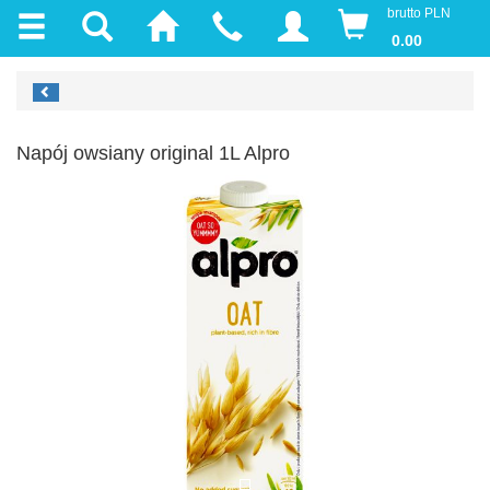
brutto PLN
0.00
Napój owsiany original 1L Alpro