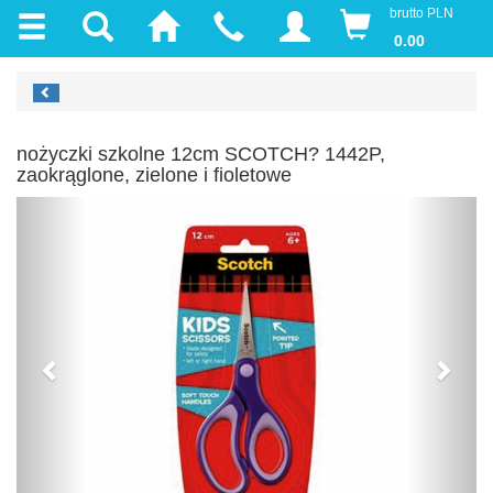
brutto PLN
0.00
nożyczki szkolne 12cm SCOTCH? 1442P,
zaokrąglone, zielone i fioletowe
Previous
Next