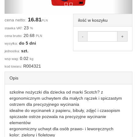
16.81
cena netto:
ilość w koszyku
PLN
23
stawka VAT:
%
20.68
cena brutto:
PLN
-
+
do 5 dni
wysyłka:
szt.
jednostka:
0.02
wsp wag:
kg
R004321
kod towaru:
Opis
szkolne nożyczki dla dziecka od marki Scotch? z
ergonomicznym uchwytem dla małych rączek i spiczastym
ostrzem dla precyzyjnego wycinania
idealne do wycinanek z papieru, bibuły, zdjęć i czasopism
spiczaste ostrze pozwala na precyzyjne wycinanie
elementów
ergonomiczny uchwyt dla osób prawo- i leworęcznych
kolor: zielony i fioletowy