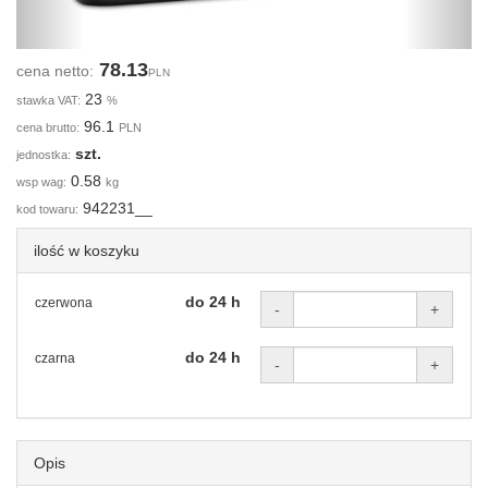
78.13
cena netto:
PLN
23
stawka VAT:
%
96.1
cena brutto:
PLN
szt.
jednostka:
0.58
wsp wag:
kg
942231__
kod towaru:
ilość w koszyku
do 24 h
czerwona
-
+
do 24 h
czarna
-
+
Opis