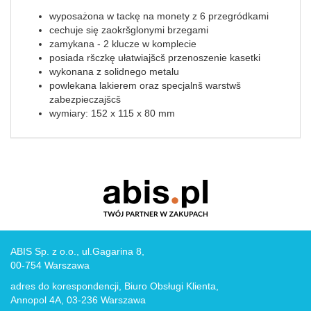
wyposażona w tackę na monety z 6 przegródkami
cechuje się zaokršglonymi brzegami
zamykana - 2 klucze w komplecie
posiada ršczkę ułatwiajšcš przenoszenie kasetki
wykonana z solidnego metalu
powlekana lakierem oraz specjalnš warstwš
zabezpieczajšcš
wymiary: 152 x 115 x 80 mm
ABIS Sp. z o.o., ul.Gagarina 8,
00-754 Warszawa
adres do korespondencji, Biuro Obsługi Klienta,
Annopol 4A, 03-236 Warszawa