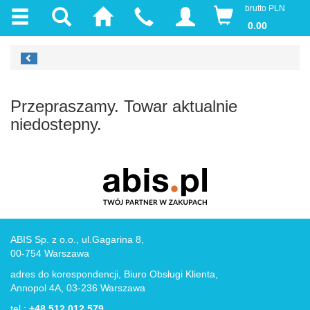
brutto PLN
0.00
Przepraszamy. Towar aktualnie
niedostepny.
ABIS Sp. z o.o., ul.Gagarina 8,
00-754 Warszawa
adres do korespondencji, Biuro Obsługi Klienta,
Annopol 4A, 03-236 Warszawa
tel.:
+48 512 012 579