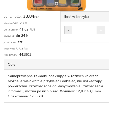
33.84
cena netto:
ilość w koszyku
PLN
23
stawka VAT:
%
41.62
cena brutto:
PLN
-
+
do 24 h
wysyłka:
szt.
jednostka:
0.02
wsp wag:
kg
441901
kod towaru:
Opis
Samoprzylepne zakładki indeksujące w różnych kolorach.
Można je wielokrotnie przyklejać i odklejać, nie uszkadzając
powierzchni. Przeznaczone do klasyfikowania i zaznaczania
informacji, można po nich pisać. Wymiary: 12,0 x 43,1 mm.
Opakowanie: 4x35 szt.