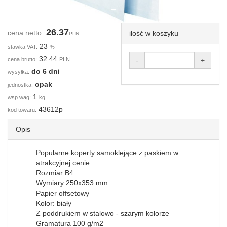
26.37
cena netto:
ilość w koszyku
PLN
23
stawka VAT:
%
32.44
cena brutto:
PLN
-
+
do 6 dni
wysyłka:
opak
jednostka:
1
wsp wag:
kg
43612p
kod towaru:
Opis
Popularne koperty samoklejące z paskiem w
atrakcyjnej cenie.
Rozmiar B4
Wymiary 250x353 mm
Papier offsetowy
Kolor: biały
Z poddrukiem w stalowo - szarym kolorze
Gramatura 100 g/m2