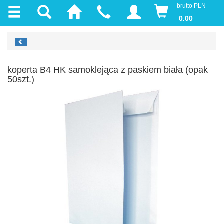
brutto PLN
0.00
koperta B4 HK samoklejąca z paskiem biała (opak
50szt.)