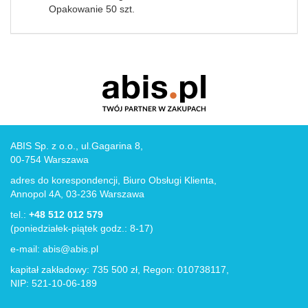
Opakowanie 50 szt.
ABIS Sp. z o.o., ul.Gagarina 8,
00-754 Warszawa
adres do korespondencji, Biuro Obsługi Klienta,
Annopol 4A, 03-236 Warszawa
tel.:
+48 512 012 579
(poniedziałek-piątek godz.: 8-17)
e-mail:
abis@abis.pl
kapitał zakładowy: 735 500 zł, Regon: 010738117,
NIP: 521-10-06-189