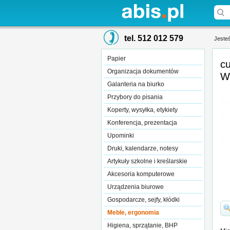
tel. 512 012 579
Jesteś
Papier
c
Organizacja dokumentów
W
Galanteria na biurko
Przybory do pisania
Koperty, wysyłka, etykiety
Konferencja, prezentacja
Upominki
Druki, kalendarze, notesy
Artykuły szkolne i kreślarskie
Akcesoria komputerowe
Urządzenia biurowe
Gospodarcze, sejfy, kłódki
Meble, ergonomia
Higiena, sprzątanie, BHP