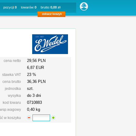
pozycji:
0
towarów:
0
brutto:
0,00 zł
29,56 PLN
cena netto
6,87 EUR
23 %
stawka VAT
36,36
PLN
cena brutto
szt.
jednostka
do 3 dni
wysyłka
0710883
kod towaru
0,40 kg
wsp.wagowy
ość w koszyku