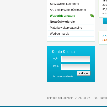
Mie
Spożywcze, kuchenne
zos
są 
Art. elektryczne, oświetlenie
róż
W zgodzie z naturą
Nowości w ofercie
Materiały eksploatacyjne
Według marek
Zo
Spo
Konto Klienta
Login
Hasło
nie pamiętam hasła
ostatnia aktualizacja: 2026-08-06 10:00, kata