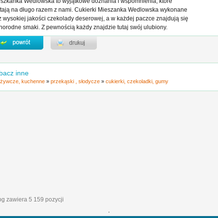
szkanka Wedlowska to wyjątkowe doznania i wspomnienia, które
tają na długo razem z nami. Cukierki Mieszanka Wedlowska wykonane
z wysokiej jakości czekolady deserowej, a w każdej paczce znajdują się
norodne smaki. Z pewnością każdy znajdzie tutaj swój ulubiony.
bacz inne
żywcze, kuchenne
»
przekąski , słodycze
»
cukierki, czekoladki, gumy
log zawiera 5 159 pozycji
'