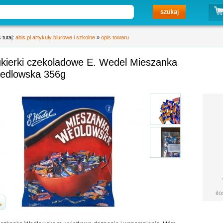
 tutaj:
abis.pl artykuły biurowe i szkolne
»
opis towaru
ukierki czekoladowe E. Wedel Mieszanka
edlowska 356g
il