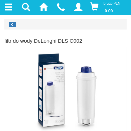
brutto PLN
0.00
filtr do wody DeLonghi DLS C002