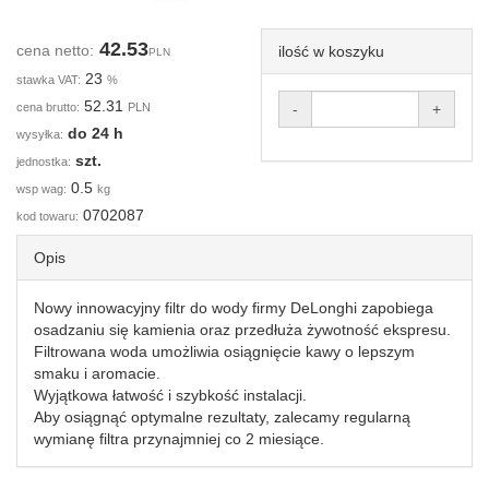
42.53
cena netto:
ilość w koszyku
PLN
23
stawka VAT:
%
52.31
cena brutto:
PLN
-
+
do 24 h
wysyłka:
szt.
jednostka:
0.5
wsp wag:
kg
0702087
kod towaru:
Opis
Nowy innowacyjny filtr do wody firmy DeLonghi zapobiega
osadzaniu się kamienia oraz przedłuża żywotność ekspresu.
Filtrowana woda umożliwia osiągnięcie kawy o lepszym
smaku i aromacie.
Wyjątkowa łatwość i szybkość instalacji.
Aby osiągnąć optymalne rezultaty, zalecamy regularną
wymianę filtra przynajmniej co 2 miesiące.