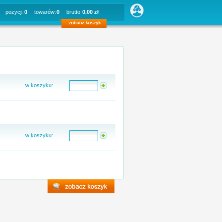
pozycji:
0
towarów:
0
brutto:
0,00 zł
w koszyku:
w koszyku: