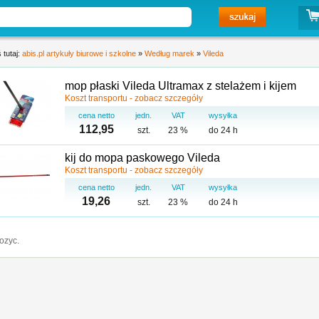
 tutaj:
abis.pl artykuły biurowe i szkolne
»
Według marek
»
Vileda
mop płaski Vileda Ultramax z stelażem i kijem
Koszt transportu - zobacz szczegóły
cena netto
jedn.
VAT
wysyłka
112,95
szt.
23 %
do 24 h
kij do mopa paskowego Vileda
Koszt transportu - zobacz szczegóły
cena netto
jedn.
VAT
wysyłka
19,26
szt.
23 %
do 24 h
ozyc.