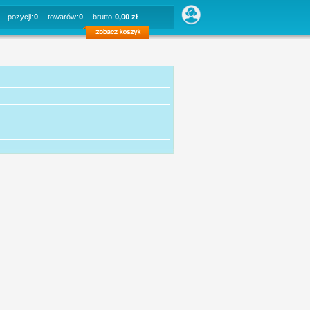
pozycji:
0
towarów:
0
brutto:
0,00 zł