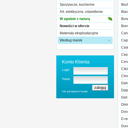
Spożywcze, kuchenne
Biur
Art. elektryczne, oświetlenie
Blac
W zgodzie z naturą
Bon
Nowości w ofercie
Bre
Materiały eksploatacyjne
Can
Według marek
Cap
Cas
Cep
Konto Klienta
Cer
Citi
Login
Clin
Hasło
Dah
Data
nie pamiętam hasła
Deli
Dil
Don
D.re
Dur