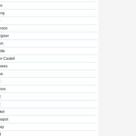
o
ing
a
rson
gizer
on
lte
r Castell
lowes
ma
C
boo
N
t
kel
bapol
ray
M