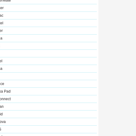
erMate
er
ac
el
er
na
el
ma
ice
ka Pad
onnect
an
id
ova
S