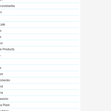
ęczowianka
ec
cafe
o
s
us
ce Products
o
s
am
romecko
rd
na
asonic
a Plast