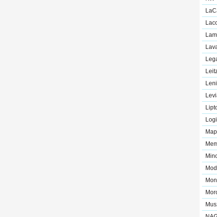
LaC
Lac
Lam
Lav
Leg
Leit
Leni
Levi
Lipt
Logi
Map
Mem
Mino
Mod
Mon
Mor
Mus
NA