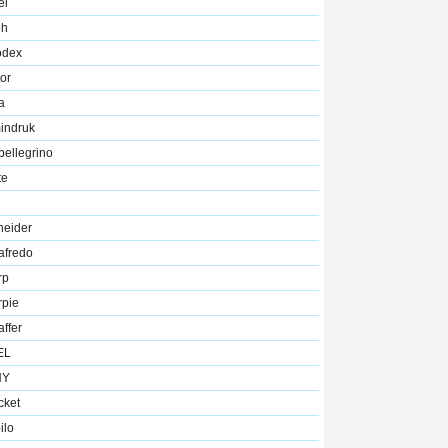
el
oh
odex
or
a
indruk
ellegrino
te
neider
afredo
rp
rpie
ffer
EL
NY
cket
ilo