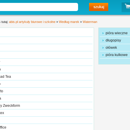
 tutaj:
abis.pl artykuły biurowe i szkolne
»
Według marek
»
Waterman
pióra wieczne
długopisy
ołówek
pióra kulkowe
r
o
ad Tea
o
to
a
ry Zweckform
tex
ffice