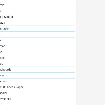
ava
o
bo School
azza
amaster
z
ar
atan
on
tech
ed
oboards
lta
ecom
di Business Paper
ocolor
zynianka
GA