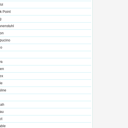
fol
k Point
g
nnenstuhl
on
pucino
io
va
zen
ex
le
line
mah
au
ct
able