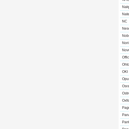
Nał
Nat
NC
Nes
Nob
Nori
Nov
Offi
Oht
OKI
Opu
Osr
Ost
Oxfo
Pag
Pan
Pant