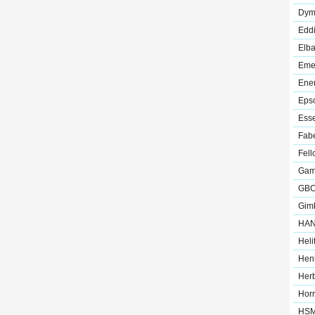
Dym
Edd
Elb
Eme
Ener
Eps
Esse
Fabe
Fel
Ga
GB
Gim
HA
Heli
Hen
Her
Hor
HS