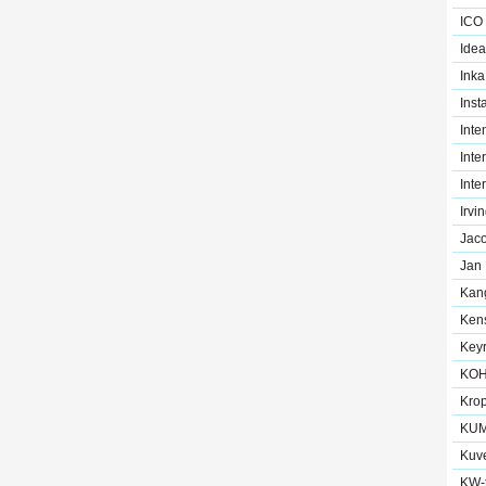
ICO
Idea
Inka
Inst
Inte
Inte
Inte
Irvi
Jac
Jan
Kan
Ken
Key
KOH
Krop
KU
Kuve
KW-t