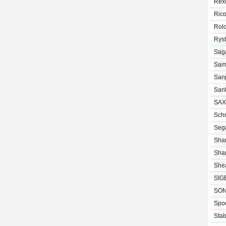
Rex
Ric
Rol
Ryst
Sag
Sam
Sanp
San
SAX
Sch
Seg
Sha
Sha
Shea
SIG
SO
Spo
Stab