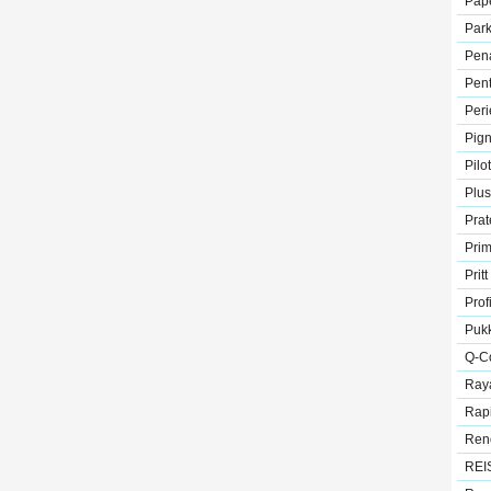
Pap
Park
Pen
Pent
Peri
Pig
Pilot
Plus
Prat
Pri
Pritt
Prof
Puk
Q-C
Ray
Rap
Ren
REI