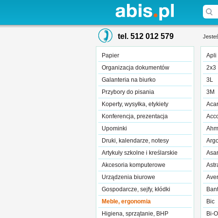
tel. 512 012 579
Jesteś
Papier
Apli
Organizacja dokumentów
2x3
Galanteria na biurko
3L
Przybory do pisania
3M
Koperty, wysyłka, etykiety
Aca
Konferencja, prezentacja
Acc
Upominki
Ahm
Druki, kalendarze, notesy
Arg
Artykuły szkolne i kreślarskie
Asar
Akcesoria komputerowe
Astr
Urządzenia biurowe
Ave
Gospodarcze, sejfy, kłódki
Ban
Meble, ergonomia
Bic
Higiena, sprzątanie, BHP
Bi-O