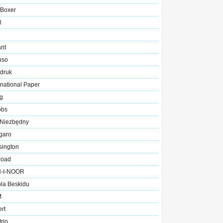
 Boxer
l
ant
nso
rdruk
rnational Paper
ng
obs
 Niezbędny
garo
sington
road
-I-NOOR
la Beskidu
M
rt
rio