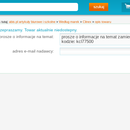
 tutaj:
abis.pl artykuły biurowe i szkolne
»
Według marek
»
Clinex
»
opis towaru
zepraszamy. Towar aktualnie niedostepny.
prosze o informacje na temat:
adres e-mail nadawcy: