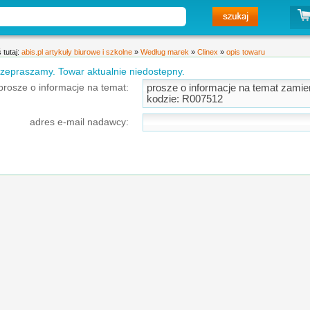
 tutaj:
abis.pl artykuły biurowe i szkolne
»
Według marek
»
Clinex
»
opis towaru
zepraszamy. Towar aktualnie niedostepny.
prosze o informacje na temat:
adres e-mail nadawcy: