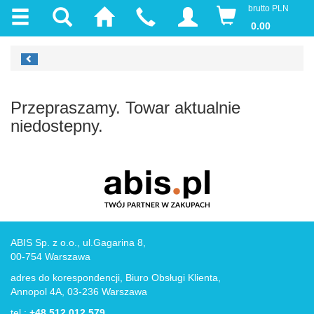
brutto PLN
0.00
Przepraszamy. Towar aktualnie
niedostepny.
ABIS Sp. z o.o., ul.Gagarina 8,
00-754 Warszawa
adres do korespondencji, Biuro Obsługi Klienta,
Annopol 4A, 03-236 Warszawa
tel.:
+48 512 012 579