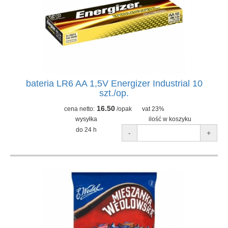
bateria LR6 AA 1,5V Energizer Industrial 10
szt./op.
16.50
cena netto:
/opak
vat 23%
wysyłka
ilość w koszyku
do 24 h
-
+