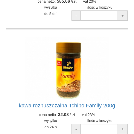
585.06
cena netto:
/szt.
vat 23%
wysyłka
ilość w koszyku
do 5 dni
-
+
kawa rozpuszczalna Tchibo Family 200g
32.08
cena netto:
/szt.
vat 23%
wysyłka
ilość w koszyku
do 24 h
-
+