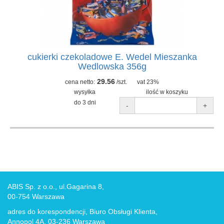
cukierki czekoladowe E. Wedel Mieszanka
Wedlowska 356g
29.56
cena netto:
/szt.
vat 23%
wysyłka
ilość w koszyku
do 3 dni
-
+
ABIS Sp. z o.o., ul.Gagarina 8,
00-754 Warszawa
adres do korespondencji, Biuro Obsługi Klienta,
Annopol 4A, 03-236 Warszawa