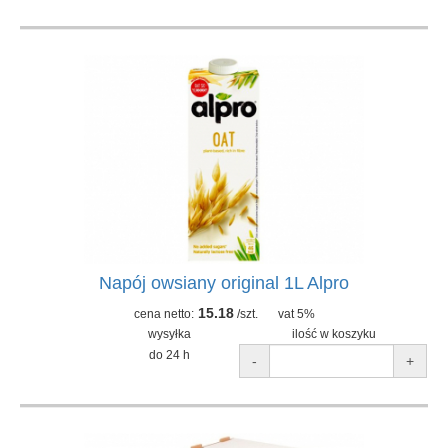
Napój owsiany original 1L Alpro
15.18
cena netto:
/szt.
vat 5%
wysyłka
ilość w koszyku
do 24 h
-
+