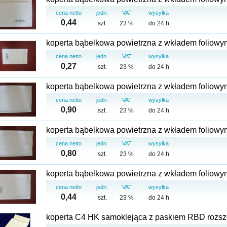
cena netto
jedn.
VAT
wysyłka
0,44
szt.
23 %
do 24 h
cena netto
jedn.
VAT
wysyłka
0,27
szt.
23 %
do 24 h
cena netto
jedn.
VAT
wysyłka
0,90
szt.
23 %
do 24 h
cena netto
jedn.
VAT
wysyłka
0,80
szt.
23 %
do 24 h
cena netto
jedn.
VAT
wysyłka
0,44
szt.
23 %
do 24 h
koperta C4 HK samoklejąca z paskiem RBD rozszer