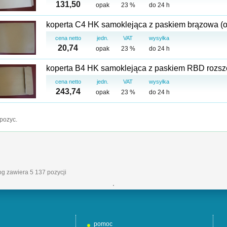
131,50
opak
23 %
do 24 h
koperta C4 HK samoklejąca z paskiem brązowa (o
cena netto
jedn.
VAT
wysyłka
20,74
opak
23 %
do 24 h
koperta B4 HK samoklejąca z paskiem RBD rozsze
cena netto
jedn.
VAT
wysyłka
243,74
opak
23 %
do 24 h
pozyc.
log zawiera 5 137 pozycji
'
pomoc