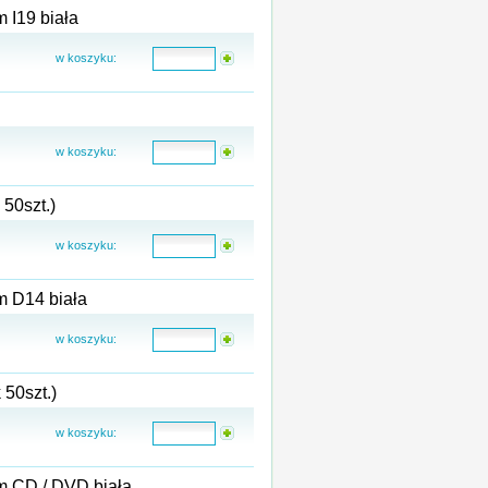
koperta bąbelkowa powietrzna z wkładem foliowym I19 biała
w koszyku:
w koszyku:
50szt.)
w koszyku:
koperta bąbelkowa powietrzna z wkładem foliowym D14 biała
w koszyku:
50szt.)
w koszyku:
m CD / DVD biała