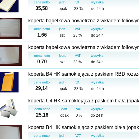
cena netto
jedn.
VAT
wysyłka
35,58
opak
23 %
do 24 h
cena netto
jedn.
VAT
wysyłka
1,66
szt.
23 %
do 24 h
cena netto
jedn.
VAT
wysyłka
0,70
szt.
23 %
do 24 h
koperta B4 HK samoklejąca z paskiem RBD rozsze
cena netto
jedn.
VAT
wysyłka
29,14
opak
23 %
do 24 h
koperta C4 HK samoklejąca z paskiem biała (opak 
cena netto
jedn.
VAT
wysyłka
25,16
opak
0 %
do 24 h
koperta B4 HK samoklejąca z paskiem biała (opak
cena netto
jedn.
VAT
wysyłka