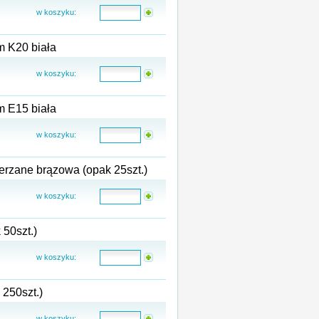
w koszyku:
koperta bąbelkowa powietrzna z wkładem foliowym K20 biała
w koszyku:
koperta bąbelkowa powietrzna z wkładem foliowym E15 biała
w koszyku:
rzane brązowa (opak 25szt.)
w koszyku:
50szt.)
w koszyku:
 250szt.)
w koszyku: