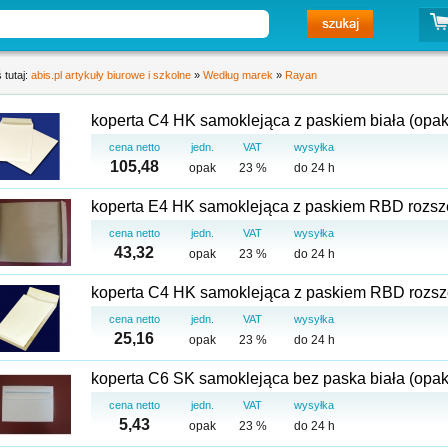
 tutaj:
abis.pl artykuły biurowe i szkolne
»
Według marek
»
Rayan
koperta C4 HK samoklejąca z paskiem biała (opak
cena netto
jedn.
VAT
wysyłka
105,48
opak
23 %
do 24 h
koperta E4 HK samoklejąca z paskiem RBD rozsze
cena netto
jedn.
VAT
wysyłka
43,32
opak
23 %
do 24 h
koperta C4 HK samoklejąca z paskiem RBD rozsze
cena netto
jedn.
VAT
wysyłka
25,16
opak
23 %
do 24 h
koperta C6 SK samoklejąca bez paska biała (opak 
cena netto
jedn.
VAT
wysyłka
5,43
opak
23 %
do 24 h