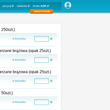
pozycji:
0
towarów:
0
brutto:
0,00 zł
 250szt.)
w koszyku:
rzane brązowa (opak 25szt.)
w koszyku:
rzane brązowa (opak 25szt.)
w koszyku:
50szt.)
w koszyku: