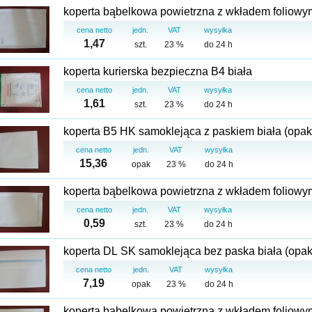
cena netto
jedn.
VAT
wysyłka
1,47
szt.
23 %
do 24 h
koperta kurierska bezpieczna B4 biała
cena netto
jedn.
VAT
wysyłka
1,61
szt.
23 %
do 24 h
koperta B5 HK samoklejąca z paskiem biała (opak 
cena netto
jedn.
VAT
wysyłka
15,36
opak
23 %
do 24 h
cena netto
jedn.
VAT
wysyłka
0,59
szt.
23 %
do 24 h
koperta DL SK samoklejąca bez paska biała (opak 
cena netto
jedn.
VAT
wysyłka
7,19
opak
23 %
do 24 h
koperta bąbelkowa powietrzna z wkładem foliowy