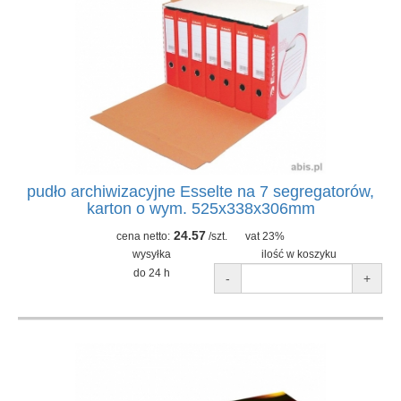
pudło archiwizacyjne Esselte na 7 segregatorów,
karton o wym. 525x338x306mm
24.57
cena netto:
/szt.
vat 23%
wysyłka
ilość w koszyku
do 24 h
-
+