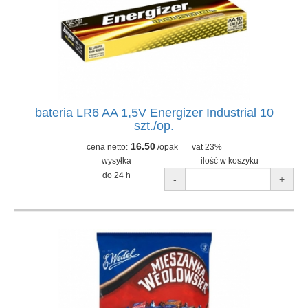
bateria LR6 AA 1,5V Energizer Industrial 10
szt./op.
16.50
cena netto:
/opak
vat 23%
wysyłka
ilość w koszyku
do 24 h
-
+