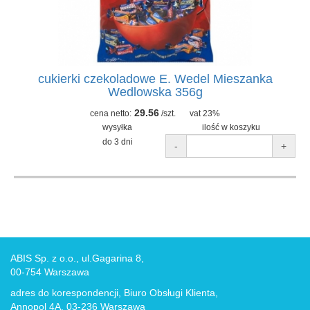
cukierki czekoladowe E. Wedel Mieszanka
Wedlowska 356g
29.56
cena netto:
/szt.
vat 23%
wysyłka
ilość w koszyku
do 3 dni
-
+
ABIS Sp. z o.o., ul.Gagarina 8,
00-754 Warszawa
adres do korespondencji, Biuro Obsługi Klienta,
Annopol 4A, 03-236 Warszawa