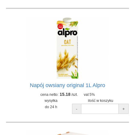
Napój owsiany original 1L Alpro
15.18
cena netto:
/szt.
vat 5%
wysyłka
ilość w koszyku
do 24 h
-
+