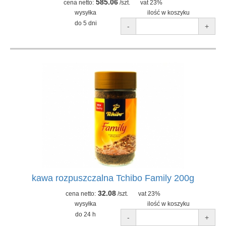
585.06
cena netto:
/szt.
vat 23%
wysyłka
ilość w koszyku
do 5 dni
-
+
kawa rozpuszczalna Tchibo Family 200g
32.08
cena netto:
/szt.
vat 23%
wysyłka
ilość w koszyku
do 24 h
-
+