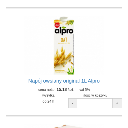
Napój owsiany original 1L Alpro
15.18
cena netto:
/szt.
vat 5%
wysyłka
ilość w koszyku
do 24 h
-
+