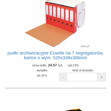
pudło archiwizacyjne Esselte na 7 segregatorów,
karton o wym. 525x338x306mm
24.57
cena netto:
/szt.
vat 23%
wysyłka
ilość w koszyku
do 24 h
-
+