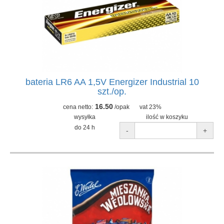
bateria LR6 AA 1,5V Energizer Industrial 10
szt./op.
16.50
cena netto:
/opak
vat 23%
wysyłka
ilość w koszyku
do 24 h
-
+