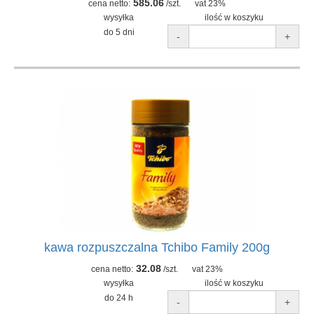
585.06
cena netto:
/szt.
vat 23%
wysyłka
ilość w koszyku
do 5 dni
-
+
kawa rozpuszczalna Tchibo Family 200g
32.08
cena netto:
/szt.
vat 23%
wysyłka
ilość w koszyku
do 24 h
-
+