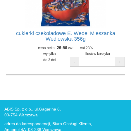
cukierki czekoladowe E. Wedel Mieszanka
Wedlowska 356g
29.56
cena netto:
/szt.
vat 23%
wysyłka
ilość w koszyku
do 3 dni
-
+
ABIS Sp. z o.o., ul.Gagarina 8,
00-754 Warszawa
adres do korespondencji, Biuro Obsługi Klienta,
Annopol 4A, 03-236 Warszawa