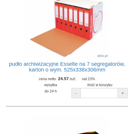
pudło archiwizacyjne Esselte na 7 segregatorów,
karton o wym. 525x338x306mm
24.57
cena netto:
/szt.
vat 23%
wysyłka
ilość w koszyku
do 24 h
-
+