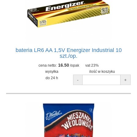
bateria LR6 AA 1,5V Energizer Industrial 10
szt./op.
16.50
cena netto:
/opak
vat 23%
wysyłka
ilość w koszyku
do 24 h
-
+