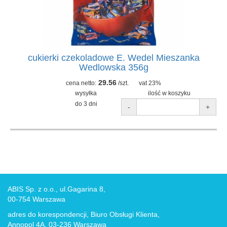
cukierki czekoladowe E. Wedel Mieszanka
Wedlowska 356g
29.56
cena netto:
/szt.
vat 23%
wysyłka
ilość w koszyku
do 3 dni
-
+
ABIS Sp. z o.o., ul.Gagarina 8,
00-754 Warszawa
adres do korespondencji, Biuro Obsługi Klienta,
Annopol 4A, 03-236 Warszawa