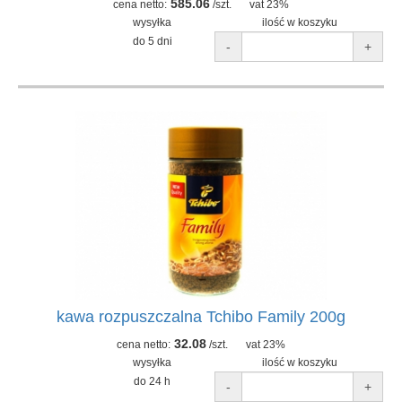
585.06
cena netto:
/szt.
vat 23%
wysyłka
ilość w koszyku
do 5 dni
-
+
kawa rozpuszczalna Tchibo Family 200g
32.08
cena netto:
/szt.
vat 23%
wysyłka
ilość w koszyku
do 24 h
-
+