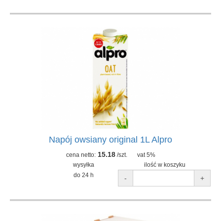
Napój owsiany original 1L Alpro
15.18
cena netto:
/szt.
vat 5%
wysyłka
ilość w koszyku
do 24 h
-
+