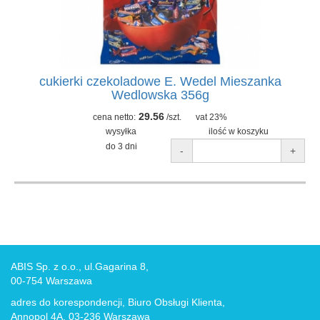
cukierki czekoladowe E. Wedel Mieszanka
Wedlowska 356g
29.56
cena netto:
/szt.
vat 23%
wysyłka
ilość w koszyku
do 3 dni
-
+
ABIS Sp. z o.o., ul.Gagarina 8,
00-754 Warszawa
adres do korespondencji, Biuro Obsługi Klienta,
Annopol 4A, 03-236 Warszawa