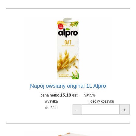
Napój owsiany original 1L Alpro
15.18
cena netto:
/szt.
vat 5%
wysyłka
ilość w koszyku
do 24 h
-
+