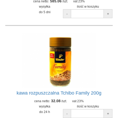
585.06
cena netto:
/szt.
vat 23%
wysyłka
ilość w koszyku
do 5 dni
-
+
kawa rozpuszczalna Tchibo Family 200g
32.08
cena netto:
/szt.
vat 23%
wysyłka
ilość w koszyku
do 24 h
-
+