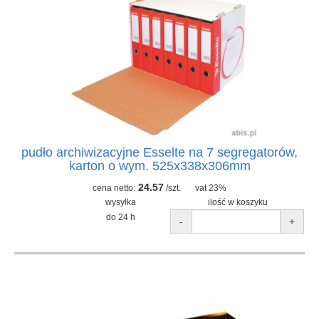
pudło archiwizacyjne Esselte na 7 segregatorów,
karton o wym. 525x338x306mm
24.57
cena netto:
/szt.
vat 23%
wysyłka
ilość w koszyku
do 24 h
-
+