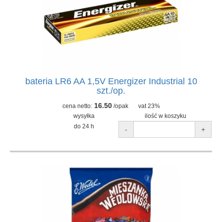
bateria LR6 AA 1,5V Energizer Industrial 10
szt./op.
16.50
cena netto:
/opak
vat 23%
wysyłka
ilość w koszyku
do 24 h
-
+