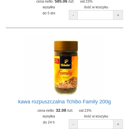
585.06
cena netto:
/szt.
vat 23%
wysyłka
ilość w koszyku
do 5 dni
-
+
kawa rozpuszczalna Tchibo Family 200g
32.08
cena netto:
/szt.
vat 23%
wysyłka
ilość w koszyku
do 24 h
-
+