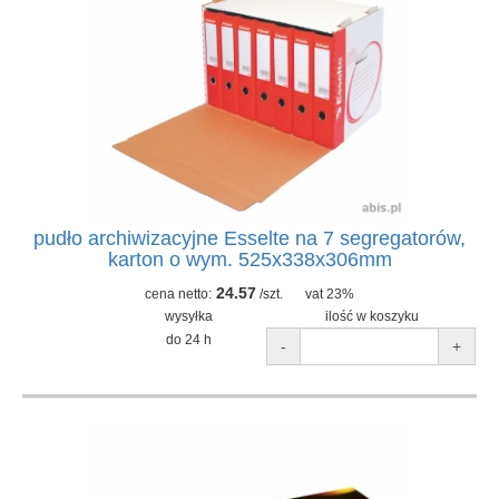
pudło archiwizacyjne Esselte na 7 segregatorów,
karton o wym. 525x338x306mm
24.57
cena netto:
/szt.
vat 23%
wysyłka
ilość w koszyku
do 24 h
-
+