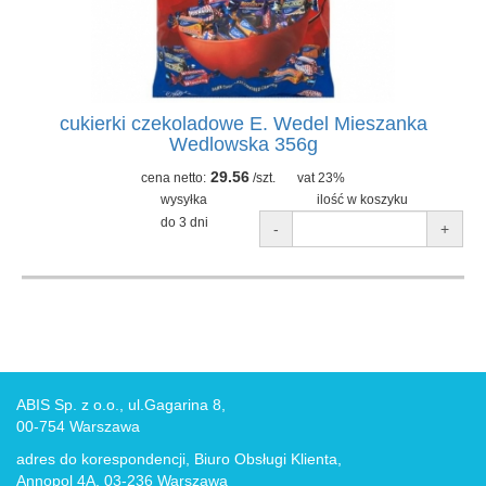
cukierki czekoladowe E. Wedel Mieszanka
Wedlowska 356g
29.56
cena netto:
/szt.
vat 23%
wysyłka
ilość w koszyku
do 3 dni
-
+
ABIS Sp. z o.o., ul.Gagarina 8,
00-754 Warszawa
adres do korespondencji, Biuro Obsługi Klienta,
Annopol 4A, 03-236 Warszawa