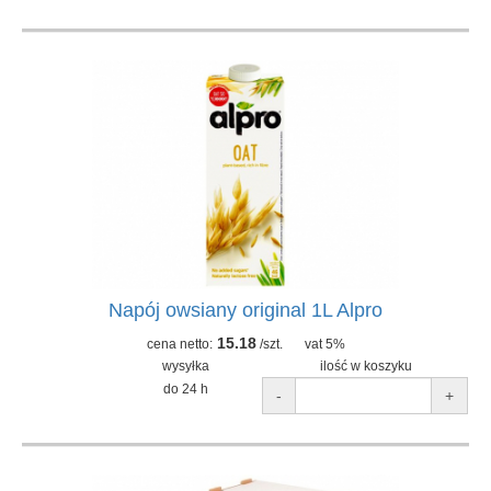
Napój owsiany original 1L Alpro
15.18
cena netto:
/szt.
vat 5%
wysyłka
ilość w koszyku
do 24 h
-
+