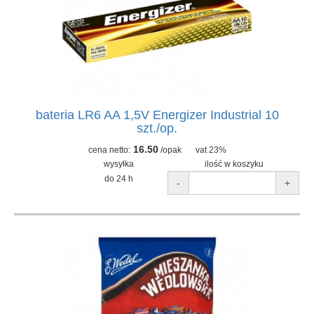
bateria LR6 AA 1,5V Energizer Industrial 10
szt./op.
16.50
cena netto:
/opak
vat 23%
wysyłka
ilość w koszyku
do 24 h
-
+