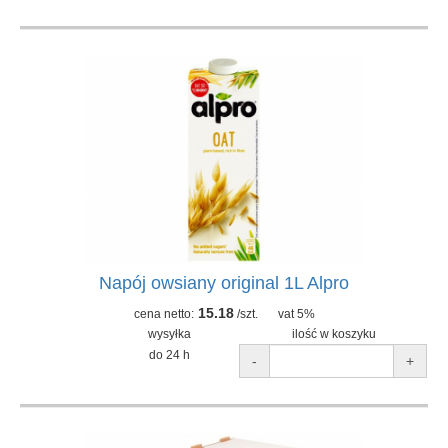
Napój owsiany original 1L Alpro
15.18
cena netto:
/szt.
vat 5%
wysyłka
ilość w koszyku
do 24 h
-
+