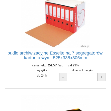
pudło archiwizacyjne Esselte na 7 segregatorów,
karton o wym. 525x338x306mm
24.57
cena netto:
/szt.
vat 23%
wysyłka
ilość w koszyku
do 24 h
-
+