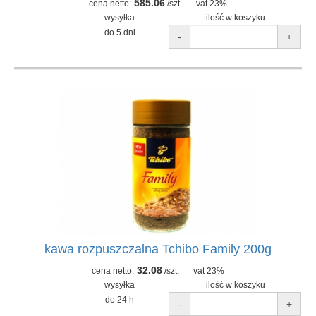
585.06
cena netto:
/szt.
vat 23%
wysyłka
ilość w koszyku
do 5 dni
-
+
kawa rozpuszczalna Tchibo Family 200g
32.08
cena netto:
/szt.
vat 23%
wysyłka
ilość w koszyku
do 24 h
-
+