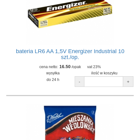
bateria LR6 AA 1,5V Energizer Industrial 10
szt./op.
16.50
cena netto:
/opak
vat 23%
wysyłka
ilość w koszyku
do 24 h
-
+