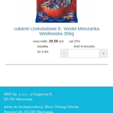
cukierki czekoladowe E. Wedel Mieszanka
Wedlowska 356g
29.56
cena netto:
/szt.
vat 23%
wysyłka
ilość w koszyku
do 3 dni
-
+
ABIS Sp. z o.o., ul.Gagarina 8,
00-754 Warszawa
adres do korespondencji, Biuro Obsługi Klienta,
Annopol 4A, 03-236 Warszawa