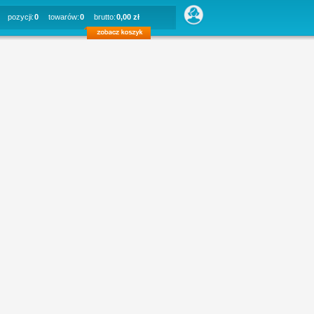
pozycji:
0
towarów:
0
brutto:
0,00 zł