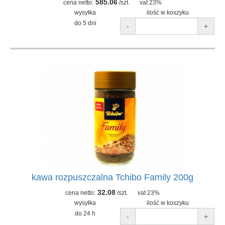
585.06
cena netto:
/szt.
vat 23%
wysyłka
ilość w koszyku
do 5 dni
-
+
kawa rozpuszczalna Tchibo Family 200g
32.08
cena netto:
/szt.
vat 23%
wysyłka
ilość w koszyku
do 24 h
-
+