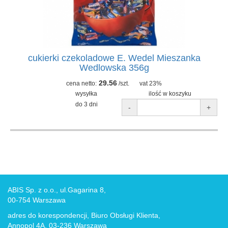
cukierki czekoladowe E. Wedel Mieszanka
Wedlowska 356g
29.56
cena netto:
/szt.
vat 23%
wysyłka
ilość w koszyku
do 3 dni
-
+
ABIS Sp. z o.o., ul.Gagarina 8,
00-754 Warszawa
adres do korespondencji, Biuro Obsługi Klienta,
Annopol 4A, 03-236 Warszawa