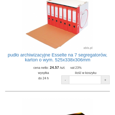
pudło archiwizacyjne Esselte na 7 segregatorów,
karton o wym. 525x338x306mm
24.57
cena netto:
/szt.
vat 23%
wysyłka
ilość w koszyku
do 24 h
-
+