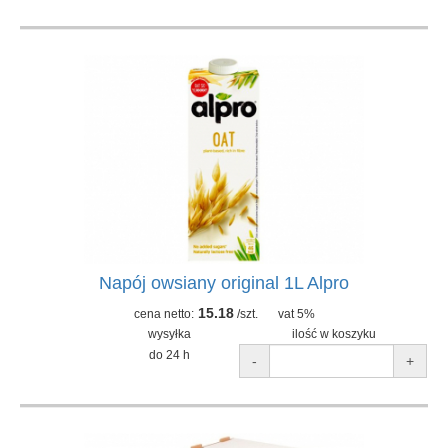
Napój owsiany original 1L Alpro
15.18
cena netto:
/szt.
vat 5%
wysyłka
ilość w koszyku
do 24 h
-
+