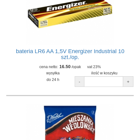
bateria LR6 AA 1,5V Energizer Industrial 10
szt./op.
16.50
cena netto:
/opak
vat 23%
wysyłka
ilość w koszyku
do 24 h
-
+