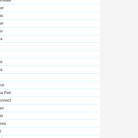
erMate
er
ac
el
er
na
el
ma
ice
ka Pad
onnect
an
id
ova
S