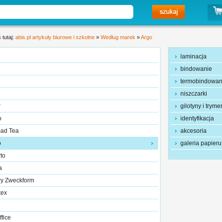
 tutaj:
abis.pl artykuły biurowe i szkolne
»
Według marek
»
Argo
laminacja
bindowanie
termobindowan
niszczarki
r
gilotyny i tryme
o
identyfikacja
ad Tea
akcesoria
o
galeria papieru
to
a
ry Zweckform
tex
ffice