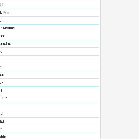
fol
k Point
g
nnenstuhl
on
pucino
io
va
zen
ex
le
line
mah
au
ct
able