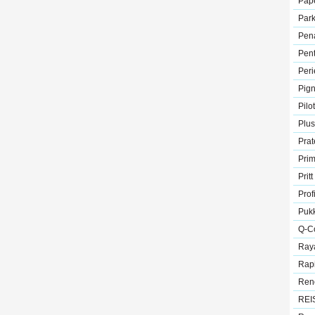
Pap
Park
Pen
Pent
Peri
Pig
Pilot
Plus
Prat
Pri
Pritt
Prof
Puk
Q-C
Ray
Rap
Ren
REI