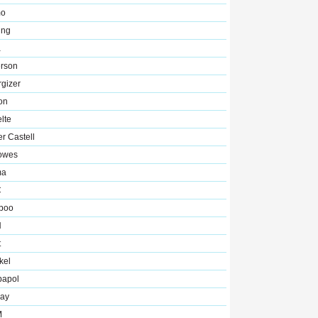
o
ing
a
rson
gizer
on
lte
r Castell
lowes
ma
C
boo
N
t
kel
bapol
ray
M