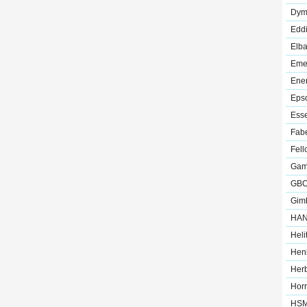
Dym
Edd
Elb
Eme
Ener
Eps
Esse
Fabe
Fel
Ga
GB
Gim
HA
Heli
Hen
Her
Hor
HS