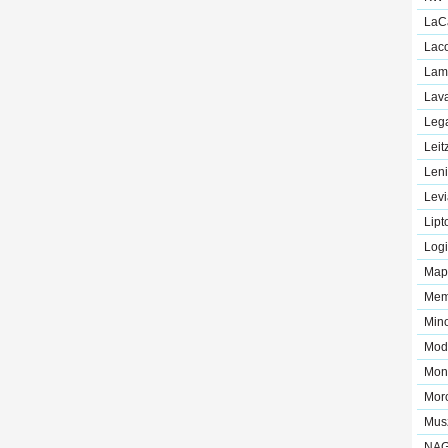
LaC
Lac
Lam
Lav
Leg
Leit
Leni
Levi
Lipt
Logi
Map
Mem
Mino
Mod
Mon
Mor
Mus
NA