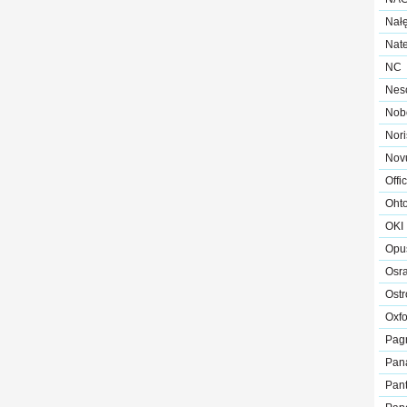
Nał
Nat
NC
Nes
Nob
Nori
Nov
Offi
Oht
OKI
Opu
Osr
Ost
Oxfo
Pag
Pan
Pant