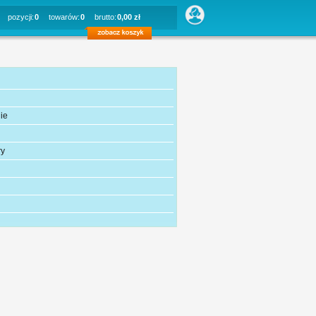
pozycji:
0
towarów:
0
brutto:
0,00 zł
ie
ry