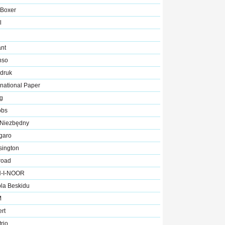
 Boxer
l
ant
nso
rdruk
rnational Paper
ng
obs
 Niezbędny
garo
sington
road
-I-NOOR
la Beskidu
M
rt
rio