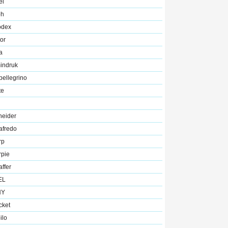
el
oh
odex
or
a
indruk
ellegrino
te
neider
afredo
rp
rpie
ffer
EL
NY
cket
ilo