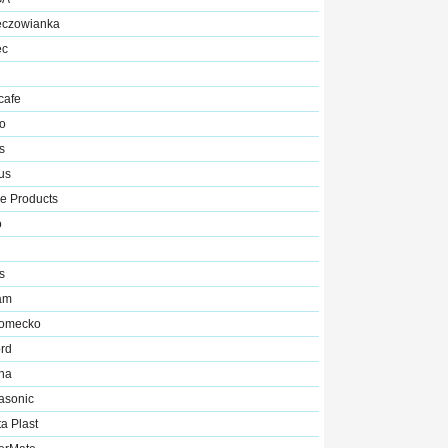
ęczowianka
ec
cafe
o
s
us
ce Products
o
s
am
romecko
rd
na
asonic
a Plast