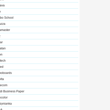
ava
o
bo School
azza
amaster
z
ar
atan
on
tech
ed
oboards
lta
ecom
di Business Paper
ocolor
zynianka
GA