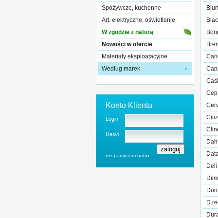
Spożywcze, kuchenne
Biur
Art. elektryczne, oświetlenie
Blac
W zgodzie z naturą
Bon
Nowości w ofercie
Bre
Materiały eksploatacyjne
Can
Według marek
Cap
Cas
Cep
Konto Klienta
Cer
Citi
Login
Clin
Hasło
Dah
Data
nie pamiętam hasła
Deli
Dil
Don
D.re
Dur