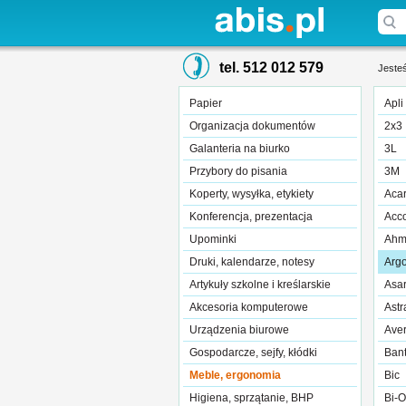
tel. 512 012 579
Jesteś
Papier
Apli
Organizacja dokumentów
2x3
Galanteria na biurko
3L
Przybory do pisania
3M
Koperty, wysyłka, etykiety
Aca
Konferencja, prezentacja
Acc
Upominki
Ahm
Druki, kalendarze, notesy
Arg
Artykuły szkolne i kreślarskie
Asar
Akcesoria komputerowe
Astr
Urządzenia biurowe
Ave
Gospodarcze, sejfy, kłódki
Ban
Meble, ergonomia
Bic
Higiena, sprzątanie, BHP
Bi-O