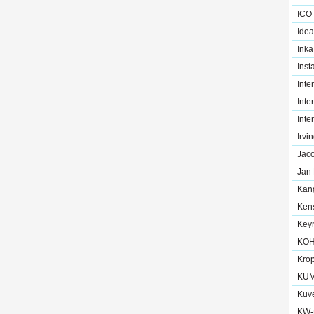
ICO
Idea
Inka
Inst
Inte
Inte
Inte
Irvi
Jac
Jan
Kan
Ken
Key
KOH
Krop
KU
Kuve
KW-t