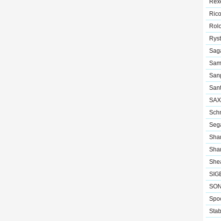
Rex
Ric
Rol
Ryst
Sag
Sam
Sanp
San
SAX
Sch
Seg
Sha
Sha
Shea
SIG
SO
Spo
Stab