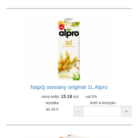
Napój owsiany original 1L Alpro
15.18
cena netto:
/szt.
vat 5%
wysyłka
ilość w koszyku
do 24 h
-
+