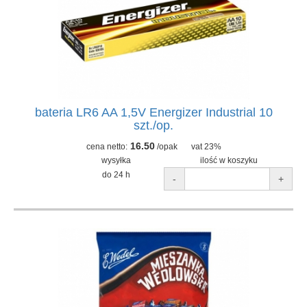
bateria LR6 AA 1,5V Energizer Industrial 10
szt./op.
16.50
cena netto:
/opak
vat 23%
wysyłka
ilość w koszyku
do 24 h
-
+