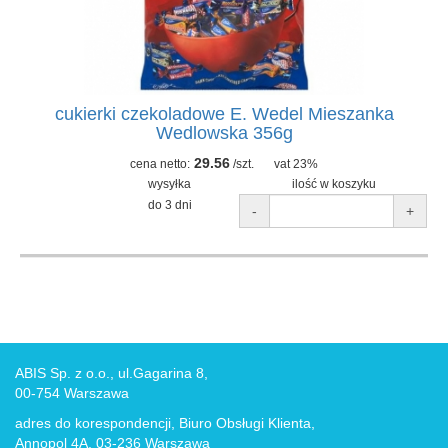
cukierki czekoladowe E. Wedel Mieszanka
Wedlowska 356g
29.56
cena netto:
/szt.
vat 23%
wysyłka
ilość w koszyku
do 3 dni
-
+
ABIS Sp. z o.o., ul.Gagarina 8,
00-754 Warszawa
adres do korespondencji, Biuro Obsługi Klienta,
Annopol 4A, 03-236 Warszawa