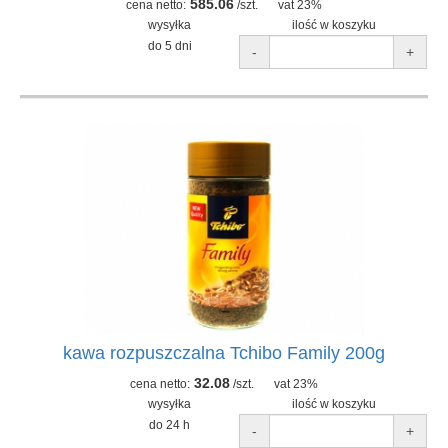
585.06
cena netto:
/szt.
vat 23%
wysyłka
ilość w koszyku
do 5 dni
-
+
kawa rozpuszczalna Tchibo Family 200g
32.08
cena netto:
/szt.
vat 23%
wysyłka
ilość w koszyku
do 24 h
-
+