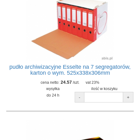
pudło archiwizacyjne Esselte na 7 segregatorów,
karton o wym. 525x338x306mm
24.57
cena netto:
/szt.
vat 23%
wysyłka
ilość w koszyku
do 24 h
-
+