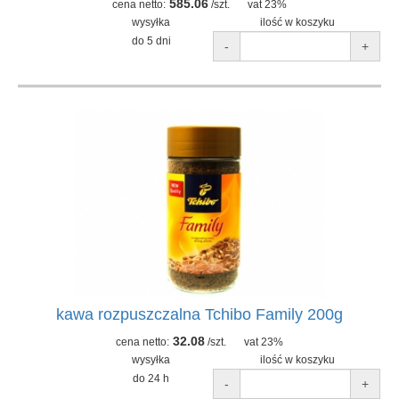
585.06
cena netto:
/szt.
vat 23%
wysyłka
ilość w koszyku
do 5 dni
-
+
kawa rozpuszczalna Tchibo Family 200g
32.08
cena netto:
/szt.
vat 23%
wysyłka
ilość w koszyku
do 24 h
-
+