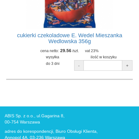
cukierki czekoladowe E. Wedel Mieszanka
Wedlowska 356g
29.56
cena netto:
/szt.
vat 23%
wysyłka
ilość w koszyku
do 3 dni
-
+
ABIS Sp. z o.o., ul.Gagarina 8,
00-754 Warszawa
adres do korespondencji, Biuro Obsługi Klienta,
Annopol 4A, 03-236 Warszawa