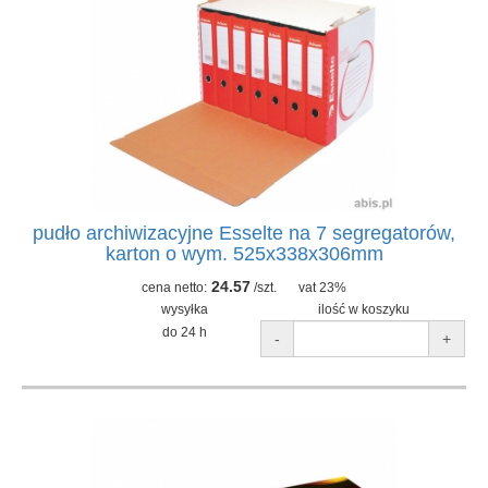
pudło archiwizacyjne Esselte na 7 segregatorów,
karton o wym. 525x338x306mm
24.57
cena netto:
/szt.
vat 23%
wysyłka
ilość w koszyku
do 24 h
-
+