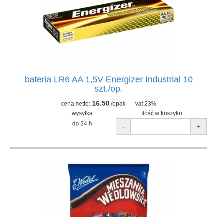
bateria LR6 AA 1,5V Energizer Industrial 10
szt./op.
16.50
cena netto:
/opak
vat 23%
wysyłka
ilość w koszyku
do 24 h
-
+