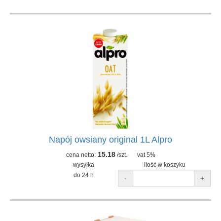
Napój owsiany original 1L Alpro
15.18
cena netto:
/szt.
vat 5%
wysyłka
ilość w koszyku
do 24 h
-
+