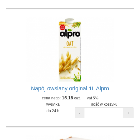
Napój owsiany original 1L Alpro
15.18
cena netto:
/szt.
vat 5%
wysyłka
ilość w koszyku
do 24 h
-
+