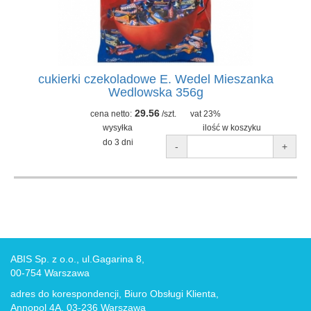
cukierki czekoladowe E. Wedel Mieszanka
Wedlowska 356g
29.56
cena netto:
/szt.
vat 23%
wysyłka
ilość w koszyku
do 3 dni
-
+
ABIS Sp. z o.o., ul.Gagarina 8,
00-754 Warszawa
adres do korespondencji, Biuro Obsługi Klienta,
Annopol 4A, 03-236 Warszawa