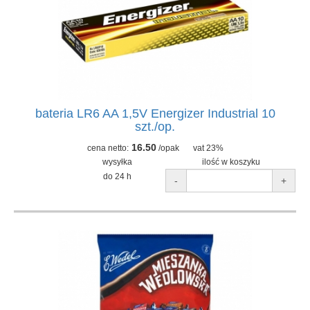
bateria LR6 AA 1,5V Energizer Industrial 10
szt./op.
16.50
cena netto:
/opak
vat 23%
wysyłka
ilość w koszyku
do 24 h
-
+