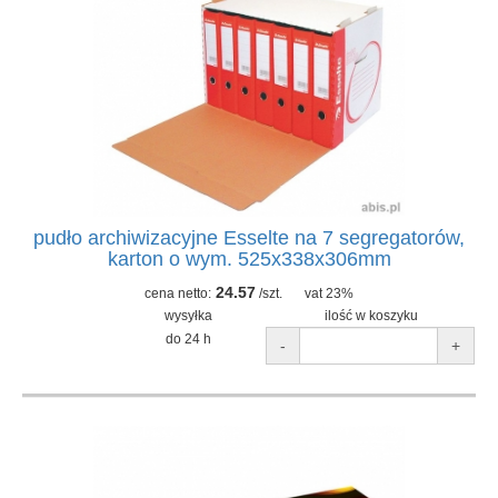
pudło archiwizacyjne Esselte na 7 segregatorów,
karton o wym. 525x338x306mm
24.57
cena netto:
/szt.
vat 23%
wysyłka
ilość w koszyku
do 24 h
-
+