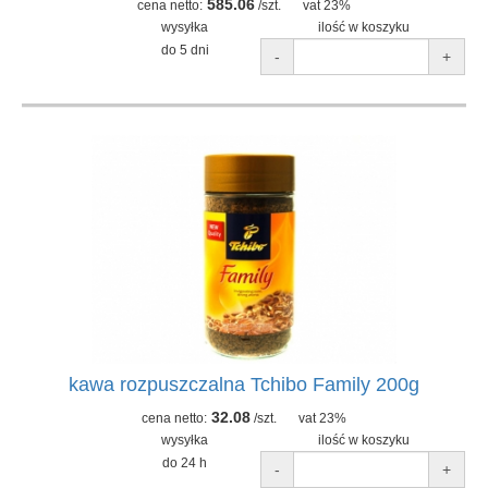
585.06
cena netto:
/szt.
vat 23%
wysyłka
ilość w koszyku
do 5 dni
-
+
kawa rozpuszczalna Tchibo Family 200g
32.08
cena netto:
/szt.
vat 23%
wysyłka
ilość w koszyku
do 24 h
-
+