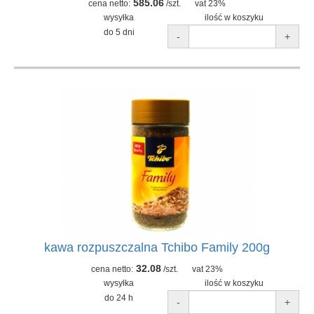
585.06
cena netto:
/szt.
vat 23%
wysyłka
ilość w koszyku
do 5 dni
-
+
kawa rozpuszczalna Tchibo Family 200g
32.08
cena netto:
/szt.
vat 23%
wysyłka
ilość w koszyku
do 24 h
-
+