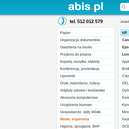
tel. 512 012 579
Jesteś
Papier
HP
Organizacja dokumentów
Can
Galanteria na biurko
Eps
Przybory do pisania
Lex
Koperty, wysyłka, etykiety
App
Konferencja, prezentacja
Brot
Upominki
Citi
Druki, kalendarze, notesy
DEL
Artykuły szkolne i kreślarskie
Dym
Akcesoria komputerowe
Kon
Urządzenia biurowe
Kyoc
Gospodarcze, sejfy, kłódki
Mino
Meble, ergonomia
Nas
Higiena, sprzątanie, BHP
OC