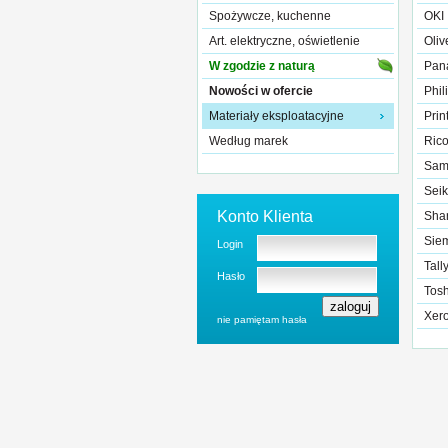
Spożywcze, kuchenne
OKI
Art. elektryczne, oświetlenie
Olive
W zgodzie z naturą
Pan
Nowości w ofercie
Phil
Materiały eksploatacyjne
Prin
Według marek
Ric
Sam
Sei
Konto Klienta
Sha
Sie
Login
Tall
Hasło
Tos
Xer
nie pamiętam hasła