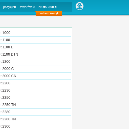
pozycji:
0
towarów:
0
brutto:
0,00 zł
et 1000
et 1100
et 1100 D
et 1100 DTN
et 1200
et 2000 C
et 2000 CN
et 2200
et 2230
et 2250
et 2250 TN
et 2280
et 2280 TN
et 2300