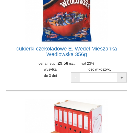
cukierki czekoladowe E. Wedel Mieszanka
Wedlowska 356g
29.56
cena netto:
/szt.
vat 23%
wysyłka
ilość w koszyku
do 3 dni
-
+