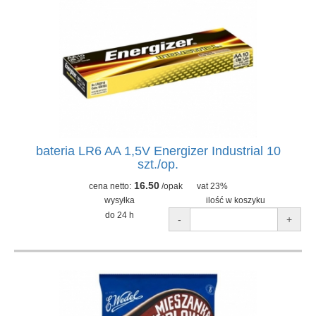
bateria LR6 AA 1,5V Energizer Industrial 10
szt./op.
16.50
cena netto:
/opak
vat 23%
wysyłka
ilość w koszyku
do 24 h
-
+