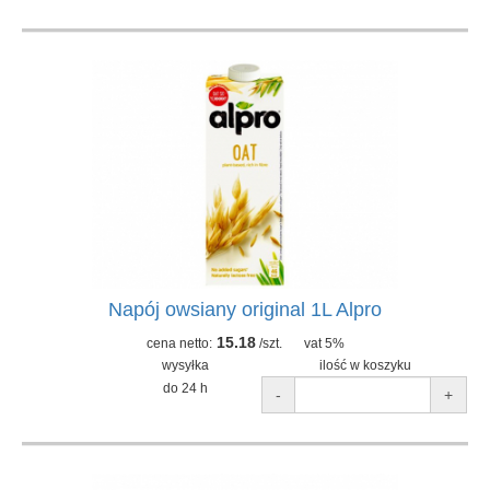
Napój owsiany original 1L Alpro
15.18
cena netto:
/szt.
vat 5%
wysyłka
ilość w koszyku
do 24 h
-
+