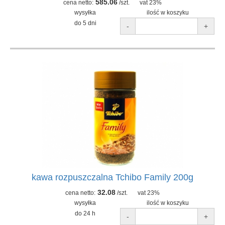
585.06
cena netto:
/szt.
vat 23%
wysyłka
ilość w koszyku
do 5 dni
-
+
kawa rozpuszczalna Tchibo Family 200g
32.08
cena netto:
/szt.
vat 23%
wysyłka
ilość w koszyku
do 24 h
-
+