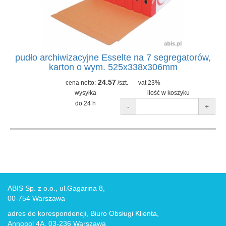
pudło archiwizacyjne Esselte na 7 segregatorów,
karton o wym. 525x338x306mm
24.57
cena netto:
/szt.
vat 23%
wysyłka
ilość w koszyku
do 24 h
-
+
ABIS Sp. z o.o., ul.Gagarina 8,
00-754 Warszawa
adres do korespondencji, Biuro Obsługi Klienta,
Annopol 4A, 03-236 Warszawa